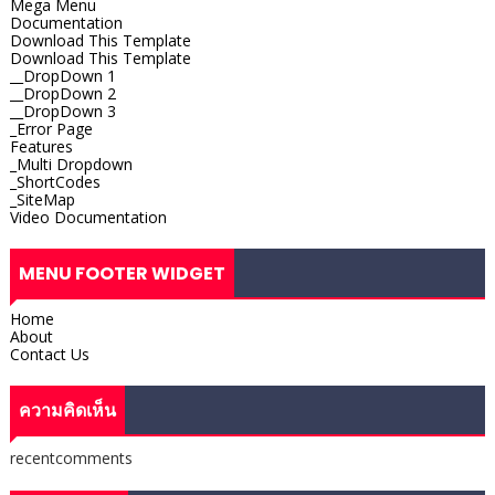
Mega Menu
Documentation
Download This Template
Download This Template
__DropDown 1
__DropDown 2
__DropDown 3
_Error Page
Features
_Multi Dropdown
_ShortCodes
_SiteMap
Video Documentation
MENU FOOTER WIDGET
Home
About
Contact Us
ความคิดเห็น
recentcomments