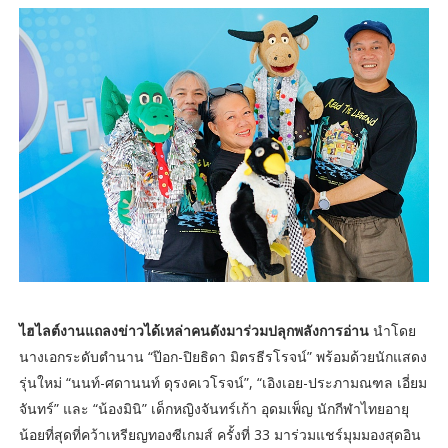
ไฮไลต์งานแถลงข่าวได้เหล่าคนดังมาร่วมปลุกพลังการอ่าน
นำโดย
นางเอกระดับตำนาน “ป๊อก-ปิยธิดา มิตรธีรโรจน์” พร้อมด้วยนักแสดง
รุ่นใหม่ “นนท์-ศดานนท์ ดุรงคเวโรจน์”, “เอิงเอย-ประภามณฑล เอี่ยม
จันทร์” และ “น้องมินิ” เด็กหญิงจันทร์เก้า อุดมเพ็ญ นักกีฬาไทยอายุ
น้อยที่สุดที่คว้าเหรียญทองซีเกมส์ ครั้งที่ 33 มาร่วมแชร์มุมมองสุดอิน