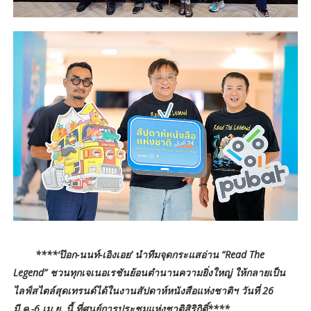
****‘ป๊อก-นนท์-เอิงเอย’ นำทีมจุดกระแสอ่าน “Read The
Legend” ชวนทุกเจเนอเรชันย้อนตำนานความยิ่งใหญ่ ให้กลายเป็น
ไลฟ์สไตล์สุดเทรนด์ได้ในงานสัปดาห์หนังสือแห่งชาติฯ วันที่ 26
มี.ค.-6 เม.ย. นี้ ที่ศูนย์การประชุมแห่งชาติสิริกิติ์****