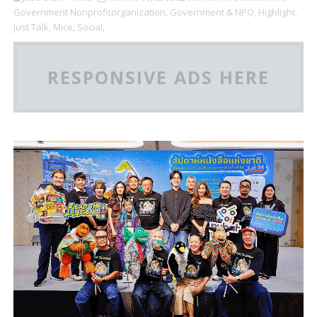
Government Nonprofitorganization,
Government & NPO,
Highlight,
Just Talk,
Mice,
Social,
RESPONSIVE ADS HERE