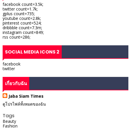
facebook count=3.5k;
twitter count=1.7k;
gplus count=735;
youtube count=2.8k;
pinterest count=524;
dribbble count=7.3m;
instagram count=849;
rss count=286;
SOCIAL MEDIA ICONS 2
facebook
twitter
เกี่ยวกับฉัน
Jaba Siam Times
ดูโปรไฟล์ทั้งหมดของฉัน
Tags
Beauty
Fashion