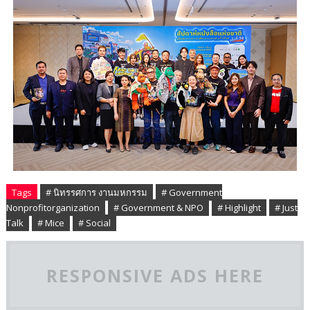
Tags
# นิทรรศการ งานมหกรรม
# Government
Nonprofitorganization
# Government & NPO
# Highlight
# Just
Talk
# Mice
# Social
RESPONSIVE ADS HERE