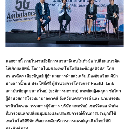
นอกจากนี้ ภายในงานยังมีการเสวนาพิเศษในหัวข้อ ‘เปลี่ยนแนวคิด
ให้เกิดผลลัพธ์: โอกาสใหม่ของเทคโนโลยีและข้อมูลดิจิทัล’ โดย
ดร.อรฉัตร เลียงพิบูลย์ ผู้อำนวยการฝ่ายส่งเสริมเมืองอัจฉริยะ ดีป้า
นางสาวน้ำฝน ประโพธิ์ศรี ผู้อำนวยการโครงการ Health Link
สถาบันข้อมูลขนาดใหญ่ (องค์การมหาชน) แพทย์หญิงศรุตา ช่อไสว
ผู้อำนวยการโรงพยาบาลตาคลี จังหวัดนครสวรรค์ และ นายทรงชัย
พานิชไตรภพ กรรมการผู้จัดการ บริษัท สหทรัพย์ เซอร์จิคอล จำกัด
ที่มาร่วมแลกเปลี่ยนมุมมองและประสบการณ์ด้านการประยุกต์ใช้
เทคโนโลยีดิจิทัลเพื่อยกระดับบริการการแพทย์ฉุกเฉินไทยให้มี
ประสิทธิภาพ