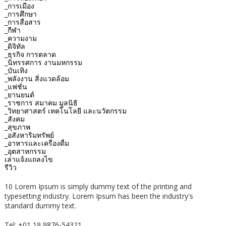
_การเมือง
_การศึกษา
_การสื่อสาร
_กีฬา
_ความงาม
_ดิจิทัล
_ธุรกิจ การตลาด
_นิทรรศการ งานมหกรรม
_บันเทิง
_พลังงาน สิ่งแวดล้อม
_แฟชั่น
_ยานยนต์
_ราชการ สมาคม มูลนิธิ
_วิทยาศาสตร์ เทคโนโลยี และนวัตกรรม
_สังคม
_สุขภาพ
_อสังหาริมทรัพย์
_อาหารและเครื่องดื่ม
_อุตสาหกรรม
เล่าแจ้งแถลงไข
รีวิว
10 Lorem Ipsum is simply dummy text of the printing and
typesetting industry. Lorem Ipsum has been the industry's
standard dummy text.
Tel: +01 19 9876-54321