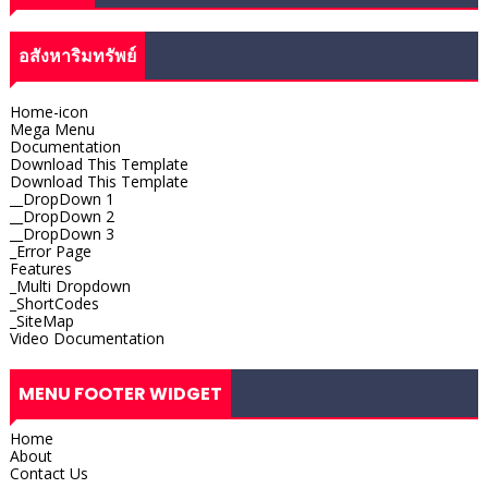
อสังหาริมทรัพย์
Home-icon
Mega Menu
Documentation
Download This Template
Download This Template
__DropDown 1
__DropDown 2
__DropDown 3
_Error Page
Features
_Multi Dropdown
_ShortCodes
_SiteMap
Video Documentation
MENU FOOTER WIDGET
Home
About
Contact Us