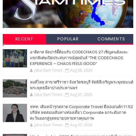
RECENT
POPULAR
COMMENTS
อาดิดาส จัดปาร์ตี้ต้อนรับ CODECHAOS 27 เชิญคนดังและ
แขกพิเศษเปิดประสบการณ์สุดมันส์ “THE CODECHAOS
EXPERIENCE – CHAOS FEELS GOOD”
Jaba Siam Times
Aug 08, 2026
หงส์ไทย สาขาศรีราชา จังหวัดชลบุรี จัดพิธีเจริญพระพุทธมนต์
พระพุทธลีลาปางประทานพร
Jaba Siam Times
Aug 07, 2026
ททท. เดินหน้ารุกตลาด Corporate Travel ดึงเอเย่นต์กว่า 52
บริษัท ทดสอบเส้นทางท่องเที่ยว Corporate ยกระดับภาค
ตะวันออกสู่จุดหมายปลายทางคุณภาพ
Jaba Siam Times
Aug 07, 2026