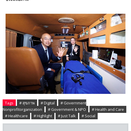
Tags
# สุขภาพ
# Digital
# Government
Nonprofitorganization
# Government & NPO
# Health and Care
# Healthcare
# Highlight
# Just Talk
# Social