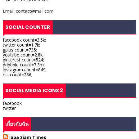
Email: contact@mail.com
SOCIAL COUNTER
facebook count=3.5k;
twitter count=1.7k;
gplus count=735;
youtube count=2.8k;
pinterest count=524;
dribbble count=7.3m;
instagram count=849;
rss count=286;
SOCIAL MEDIA ICONS 2
facebook
twitter
เกี่ยวกับฉัน
Jaba Siam Times