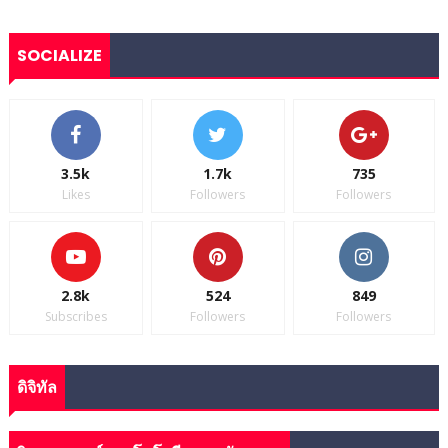
SOCIALIZE
3.5k
1.7k
735
Likes
Followers
Followers
2.8k
524
849
Subscribes
Followers
Followers
ดิจิทัล