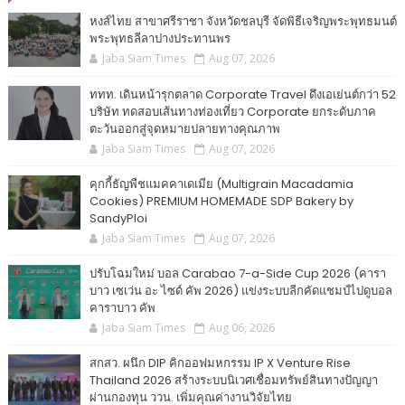
หงส์ไทย สาขาศรีราชา จังหวัดชลบุรี จัดพิธีเจริญพระพุทธมนต์
พระพุทธลีลาปางประทานพร
Jaba Siam Times
Aug 07, 2026
ททท. เดินหน้ารุกตลาด Corporate Travel ดึงเอเย่นต์กว่า 52
บริษัท ทดสอบเส้นทางท่องเที่ยว Corporate ยกระดับภาค
ตะวันออกสู่จุดหมายปลายทางคุณภาพ
Jaba Siam Times
Aug 07, 2026
คุกกี้ธัญพืชแมคคาเดเมีย (Multigrain Macadamia
Cookies) PREMIUM HOMEMADE SDP Bakery by
SandyPloi
Jaba Siam Times
Aug 07, 2026
ปรับโฉมใหม่ บอล Carabao 7-a-Side Cup 2026 (คารา
บาว เซเว่น อะ ไซด์ คัพ 2026) แข่งระบบลีกคัดแชมป์ไปดูบอล
คาราบาว คัพ
Jaba Siam Times
Aug 06, 2026
สกสว. ผนึก DIP คิกออฟมหกรรม IP X Venture Rise
Thailand 2026 สร้างระบบนิเวศเชื่อมทรัพย์สินทางปัญญา
ผ่านกองทุน ววน. เพิ่มคุณค่างานวิจัยไทย