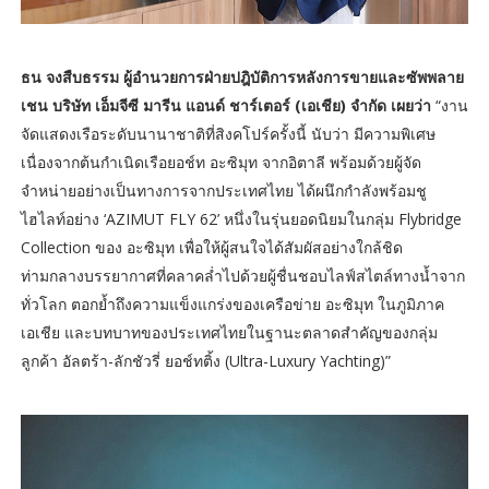
ธน จงสืบธรรม ผู้อำนวยการฝ่ายปฎิบัติการหลังการขายและซัพพลาย
เชน บริษัท เอ็มจีซี มารีน แอนด์ ชาร์เตอร์ (เอเชีย) จำกัด เผยว่า
“งาน
จัดแสดงเรือระดับนานาชาติที่สิงคโปร์ครั้งนี้ นับว่า มีความพิเศษ
เนื่องจากต้นกำเนิดเรือยอช์ท อะซิมุท จากอิตาลี พร้อมด้วยผู้จัด
จำหน่ายอย่างเป็นทางการจากประเทศไทย ได้ผนึกกำลังพร้อมชู
ไฮไลท์อย่าง ‘AZIMUT FLY 62’ หนึ่งในรุ่นยอดนิยมในกลุ่ม Flybridge
Collection ของ อะซิมุท เพื่อให้ผู้สนใจได้สัมผัสอย่างใกล้ชิด
ท่ามกลางบรรยากาศที่คลาคล่ำไปด้วยผู้ชื่นชอบไลฟ์สไตล์ทางน้ำจาก
ทั่วโลก ตอกย้ำถึงความแข็งแกร่งของเครือข่าย อะซิมุท ในภูมิภาค
เอเชีย และบทบาทของประเทศไทยในฐานะตลาดสำคัญของกลุ่ม
ลูกค้า อัลตร้า-ลักชัวรี่ ยอช์ทติ้ง (Ultra-Luxury Yachting)”