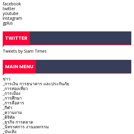
facebook
twitter
youtube
instagram
gplus
TWITTER
Tweets by Siam Times
MAIN MENU
ข่าว
_การเงิน การธนาคาร และประกันภัย
_การท่องเที่ยว
_การเมือง
_การศึกษา
_การสื่อสาร
_กีฬา
_ความงาม
_ดิจิทัล
_ธุรกิจ การตลาด
_นิทรรศการ งานมหกรรม
_บันเทิง