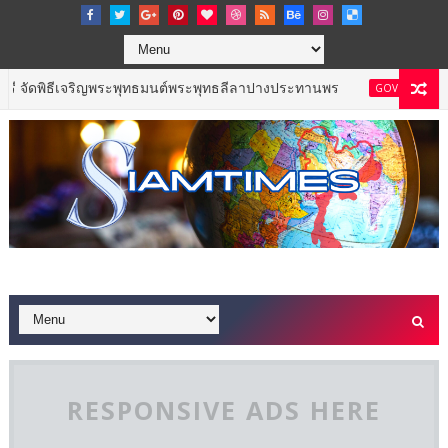
เจริญพระพุทธมนต์พระพุทธลีลาปางประทานพร
ททท.
GOVERNMENT & NPO
RESPONSIVE ADS HERE