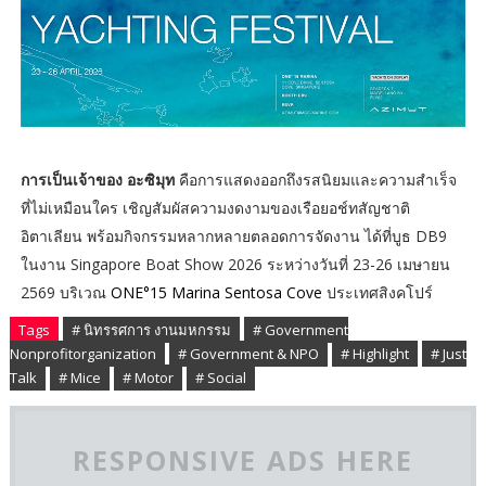
การเป็นเจ้าของ อะซิมุท
คือการแสดงออกถึงรสนิยมและความสำเร็จ
ที่ไม่เหมือนใคร เชิญสัมผัสความงดงามของเรือยอช์ทสัญชาติ
อิตาเลียน พร้อมกิจกรรมหลากหลายตลอดการจัดงาน ได้ที่บูธ DB9
ในงาน Singapore Boat Show 2026 ระหว่างวันที่ 23-26 เมษายน
2569 บริเวณ
ONE°15 Marina Sentosa Cove
ประเทศสิงคโปร์
Tags
# นิทรรศการ งานมหกรรม
# Government
Nonprofitorganization
# Government & NPO
# Highlight
# Just
Talk
# Mice
# Motor
# Social
RESPONSIVE ADS HERE