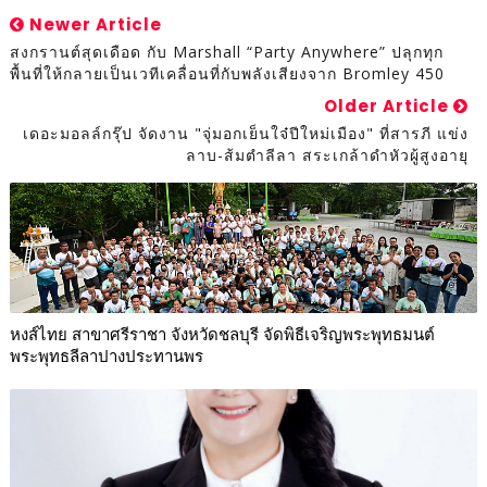
Newer Article
สงกรานต์สุดเดือด กับ Marshall “Party Anywhere” ปลุกทุก
พื้นที่ให้กลายเป็นเวทีเคลื่อนที่กับพลังเสียงจาก Bromley 450
Older Article
เดอะมอลล์กรุ๊ป จัดงาน "จุ่มอกเย็นใจ๋ปีใหม่เมือง" ที่สารภี แข่ง
ลาบ-ส้มตำลีลา สระเกล้าดำหัวผู้สูงอายุ
หงส์ไทย สาขาศรีราชา จังหวัดชลบุรี จัดพิธีเจริญพระพุทธมนต์
พระพุทธลีลาปางประทานพร