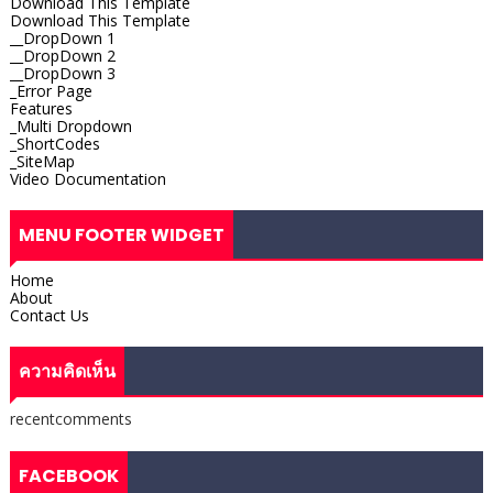
Download This Template
Download This Template
__DropDown 1
__DropDown 2
__DropDown 3
_Error Page
Features
_Multi Dropdown
_ShortCodes
_SiteMap
Video Documentation
MENU FOOTER WIDGET
Home
About
Contact Us
ความคิดเห็น
recentcomments
FACEBOOK