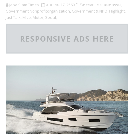
Jaba Siam Times
เมษายน 17, 2569
นิทรรศการ งานมหกรรม,
Government Nonprofitorganization,
Government & NPO,
Highlight,
Just Talk,
Mice,
Motor,
Social,
RESPONSIVE ADS HERE