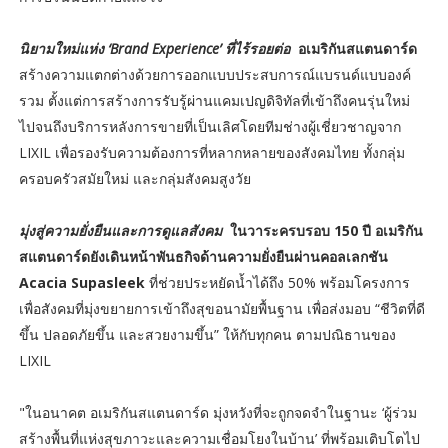
นิยามใหม่แห่ง ‘Brand Experience’ ที่ไร้รอยต่อ
อเมริกันสแตนดาร์ด
สร้างความแตกต่างด้วยการออกแบบประสบการณ์แบรนด์แบบองค์
รวม ตั้งแต่การสร้างการรับรู้ผ่านแคมเปญดิจิทัลที่เข้าถึงคนรุ่นใหม่
ไปจนถึงบริการหลังการขายที่เป็นเลิศโดยทีมช่างผู้เชี่ยวชาญจาก
LIXIL เพื่อรองรับความต้องการที่หลากหลายของสังคมไทย ทั้งกลุ่ม
ครอบครัวสมัยใหม่ และกลุ่มสังคมสูงวัย
มุ่งสู่ความยั่งยืนและการดูแลสังคม
ในวาระครบรอบ 150 ปี อเมริกัน
สแตนดาร์ดยังเดินหน้าพันธกิจด้านความยั่งยืนผ่านคอลเลกชัน
Acacia Supasleek
ที่ช่วยประหยัดน้ำได้ถึง 50% พร้อมโครงการ
เพื่อสังคมที่มุ่งขยายการเข้าถึงสุขอนามัยพื้นฐาน เพื่อส่งมอบ “ชีวิตที่ดี
ขึ้น ปลอดภัยขึ้น และสวยงามขึ้น” ให้กับทุกคน ตามปณิธานของ
LIXIL
"ในอนาคต อเมริกันสแตนดาร์ด มุ่งหวังที่จะถูกจดจำในฐานะ ‘ผู้ร่วม
สร้างพื้นที่แห่งสุขภาวะและความเชื่อมโยงในบ้าน’ ที่พร้อมเติบโตไป