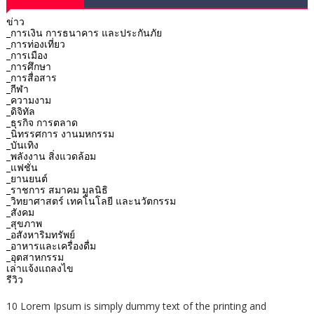
ข่าว
_การเงิน การธนาคาร และประกันภัย
_การท่องเที่ยว
_การเมือง
_การศึกษา
_การสื่อสาร
_กีฬา
_ความงาม
_ดิจิทัล
_ธุรกิจ การตลาด
_นิทรรศการ งานมหกรรม
_บันเทิง
_พลังงาน สิ่งแวดล้อม
_แฟชั่น
_ยานยนต์
_ราชการ สมาคม มูลนิธิ
_วิทยาศาสตร์ เทคโนโลยี และนวัตกรรม
_สังคม
_สุขภาพ
_อสังหาริมทรัพย์
_อาหารและเครื่องดื่ม
_อุตสาหกรรม
เล่าแจ้งแถลงไข
รีวิว
10 Lorem Ipsum is simply dummy text of the printing and