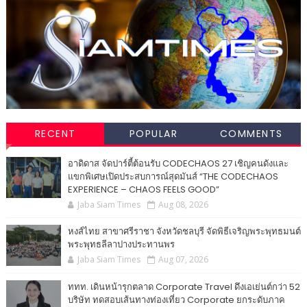
RECENT
POPULAR
COMMENTS
อาดิดาส จัดปาร์ตี้ต้อนรับ CODECHAOS 27 เชิญคนดังและ
แขกพิเศษเปิดประสบการณ์สุดมันส์ “THE CODECHAOS
EXPERIENCE – CHAOS FEELS GOOD”
Jaba Siam Times
Aug 08, 2026
หงส์ไทย สาขาศรีราชา จังหวัดชลบุรี จัดพิธีเจริญพระพุทธมนต์
พระพุทธลีลาปางประทานพร
Jaba Siam Times
Aug 07, 2026
ททท. เดินหน้ารุกตลาด Corporate Travel ดึงเอเย่นต์กว่า 52
บริษัท ทดสอบเส้นทางท่องเที่ยว Corporate ยกระดับภาค