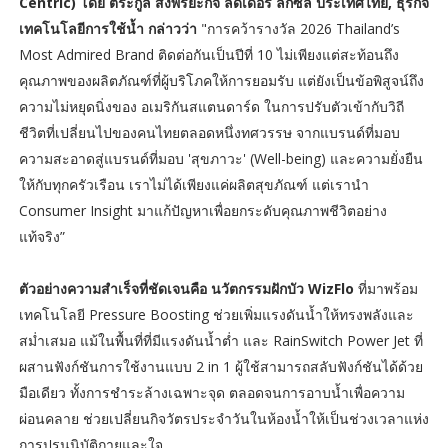
Centric) โดย ตระกูล ส่งพิริยะกิจ ลีดเดอร์ ลิกซิล ประเทศไทย, ธุรกิจ
เทคโนโลยีการใช้น้ำ กล่าวว่า
"การคว้ารางวัล 2026 Thailand’s
Most Admired Brand ติดต่อกันเป็นปีที่ 10 ไม่เพียงแต่สะท้อนถึง
คุณภาพของผลิตภัณฑ์ที่ผู้บริโภคให้การยอมรับ แต่ยังเป็นข้อพิสูจน์ถึง
ความไม่หยุดนิ่งของ อเมริกันสแตนดาร์ด ในการปรับตัวเข้ากับวิถี
ชีวิตที่เปลี่ยนไปของคนไทยตลอดหนึ่งทศวรรษ จากแบรนด์ที่มอบ
ความสะอาดสู่แบรนด์ที่มอบ 'สุขภาวะ' (Well-being) และความยั่งยืน
ให้กับทุกครัวเรือน เราไม่ได้เพียงแค่ผลิตสุขภัณฑ์ แต่เรานำ
Consumer Insight มาแก้ปัญหาเพื่อยกระดับคุณภาพชีวิตอย่าง
แท้จริง”
ตัวอย่างความสำเร็จที่ชัดเจนคือ นวัตกรรมฝักบัว WizFlo
ที่มาพร้อม
เทคโนโลยี Pressure Boosting ช่วยเพิ่มแรงดันน้ำให้ทรงพลังและ
สม่ำเสมอ แม้ในพื้นที่ที่มีแรงดันน้ำต่ำ และ RainSwitch Power Jet ที่
ผสานฟังก์ชันการใช้งานแบบ 2 in 1 ผู้ใช้สามารถสลับฟังก์ชันได้ด้วย
มือเดียว ทั้งการชำระล้างเฉพาะจุด ตลอดจนการอาบน้ำเพื่อความ
ผ่อนคลาย ช่วยเปลี่ยนกิจวัตรประจำวันในห้องน้ำให้เป็นช่วงเวลาแห่ง
การปรนนิบัติกายและใจ