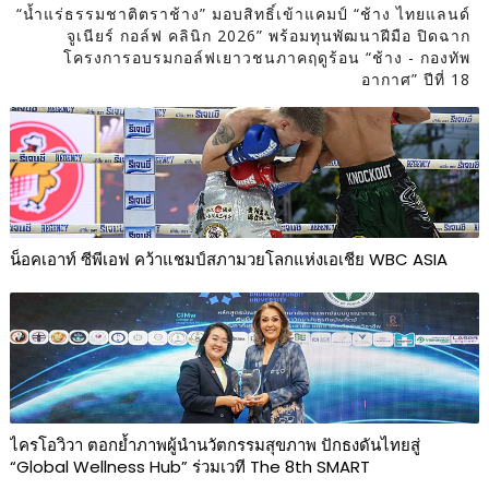
“น้ำแร่ธรรมชาติตราช้าง” มอบสิทธิ์เข้าแคมป์ “ช้าง ไทยแลนด์
จูเนียร์ กอล์ฟ คลินิก 2026” พร้อมทุนพัฒนาฝีมือ ปิดฉาก
โครงการอบรมกอล์ฟเยาวชนภาคฤดูร้อน “ช้าง - กองทัพ
อากาศ” ปีที่ 18
น็อคเอาท์ ซีพีเอฟ คว้าแชมป์สภามวยโลกแห่งเอเชีย WBC ASIA
ไครโอวิวา ตอกย้ำภาพผู้นำนวัตกรรมสุขภาพ ปักธงดันไทยสู่
“Global Wellness Hub” ร่วมเวที The 8th SMART