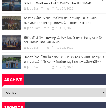
“Global Wellness Hub” ร่วมเวที The 8th SMART
Jaba Siam Times
Aug 04, 2026
การท่องเที่ยวแห่งประเทศไทย สำนักงานมุมไบ เดินหน้า
กลยุทธ์ Partnership 360° ผนึก Team Thailand
Jaba Siam Times
Aug 03, 2026
มิติใหม่กีฬาไทย เพชรบูรณ์ ลั่นพร้อมจัดแข่งกรีฑาสูงอายุชิง
ชนะเลิศประเทศไทย ปีหน้า
Jaba Siam Times
Aug 03, 2026
"เจ้าสัวโชติ" โชติ โสภณพนิช เยี่ยมชมค่ายเทนนิส "ดาวรุ่งมุ่ง
ความเป็นเลิศ" โครงการปั้นนักหวดสู่รั้วเยาวชนทีมชาติไทย
Jaba Siam Times
Aug 02, 2026
ARCHIVE
SPONSOR