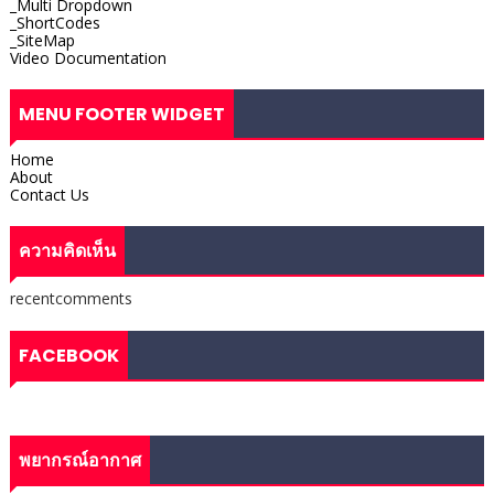
_Multi Dropdown
_ShortCodes
_SiteMap
Video Documentation
MENU FOOTER WIDGET
Home
About
Contact Us
ความคิดเห็น
recentcomments
FACEBOOK
พยากรณ์อากาศ