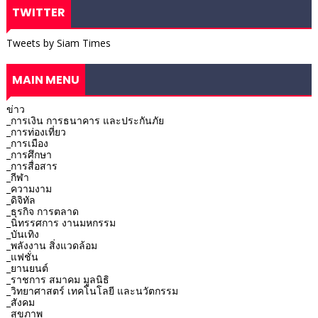
TWITTER
Tweets by Siam Times
MAIN MENU
ข่าว
_การเงิน การธนาคาร และประกันภัย
_การท่องเที่ยว
_การเมือง
_การศึกษา
_การสื่อสาร
_กีฬา
_ความงาม
_ดิจิทัล
_ธุรกิจ การตลาด
_นิทรรศการ งานมหกรรม
_บันเทิง
_พลังงาน สิ่งแวดล้อม
_แฟชั่น
_ยานยนต์
_ราชการ สมาคม มูลนิธิ
_วิทยาศาสตร์ เทคโนโลยี และนวัตกรรม
_สังคม
_สุขภาพ