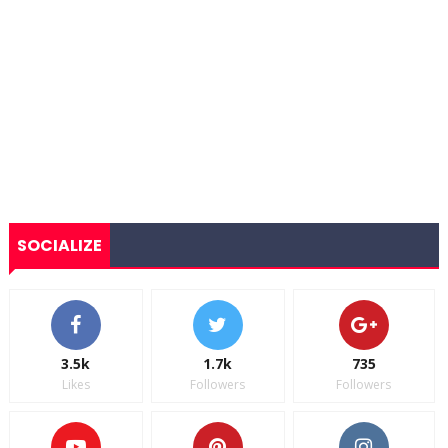
SOCIALIZE
3.5k
1.7k
735
Likes
Followers
Followers