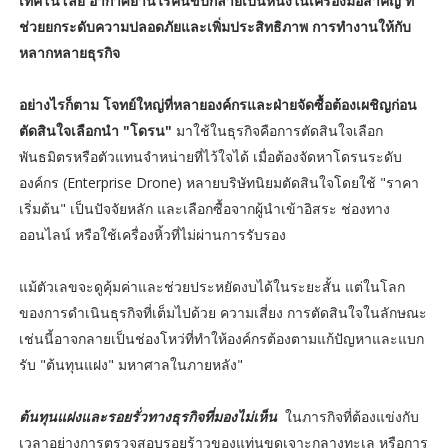
เทคโนโลยี อากาศยานไร้คนขับกลายเป็นหนึ่งในเครื่องมือสำคัญ ที่
ช่วยยกระดับความปลอดภัยและเพิ่มประสิทธิภาพ การทำงานให้กับ
หลากหลายธุรกิจ
อย่างไรก็ตาม โจทย์ใหญ่ที่หลายองค์กรและฝ่ายจัดซื้อต้องเผชิญก่อน
ตัดสินใจเลือกนำ "โดรน"
มาใช้ในธุรกิจคือการตัดสินใจเลือก
พันธมิตรหรือตัวแทนจำหน่ายที่ไว้ใจได้ เมื่อต้องจัดหาโดรนระดับ
องค์กร (Enterprise Drone) หลายบริษัทนิยมตัดสินใจโดยใช้ "ราคา
เริ่มต้น" เป็นปัจจัยหลัก และเลือกซื้อจากผู้นำเข้าอิสระ ช่องทาง
ออนไลน์ หรือใช้เครื่องหิ้วที่ไม่ผ่านการรับรอง
แม้ตัวเลขจะดูคุ้มค่าและช่วยประหยัดงบได้ในระยะสั้น แต่ในโลก
ของการดำเนินธุรกิจที่เต็มไปด้วย ความเสี่ยง การตัดสินใจในลักษณะ
เช่นนี้อาจกลายเป็นช่องโหว่ที่ทำให้องค์กรต้องตามแก้ปัญหาและแบก
รับ "ต้นทุนแฝง" มหาศาลในภายหลัง"
ต้นทุนแฝงและรอยรั่วทางธุรกิจที่มองไม่เห็น
ในภารกิจที่ต้องแข่งกับ
เวลาอย่างการตรวจสอบรอยร้าวของแท่นขุดเจาะกลางทะเล หรือการ