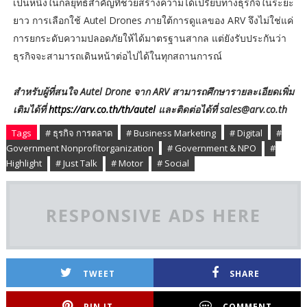
เป็นหนึ่งในกลยุทธ์สำคัญที่ช่วยสร้างความได้เปรียบทางธุรกิจในระยะ
ยาว การเลือกใช้ Autel Drones ภายใต้การดูแลของ ARV จึงไม่ใช่แค่
การยกระดับความปลอดภัยให้ได้มาตรฐานสากล แต่ยังรับประกันว่า
ธุรกิจจะสามารถเดินหน้าต่อไปได้ในทุกสถานการณ์
สำหรับผู้ที่สนใจ Autel Drone จาก ARV สามารถศึกษารายละเอียดเพิ่ม
เติมได้ที่
https://arv.co.th/th/autel
และติดต่อได้ที่ sales@arv.co.th
Tags
# ธุรกิจ การตลาด
# Business Marketing
# Digital
#
Government Nonprofitorganization
# Government & NPO
#
Highlight
# Just Talk
# Motor
# Social
RESPONSIVE ADS HERE
TWEET
SHARE
PIN IT
COMMENT