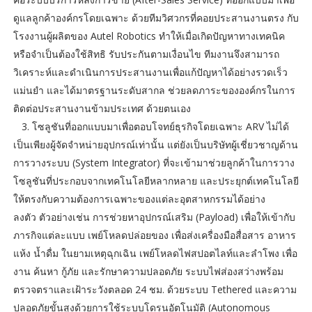
ดูแลลูกค้าองค์กรโดยเฉพาะ ด้วยทีมวิศวกรที่คอยประสานงานตรง กับ
โรงงานผู้ผลิตของ Autel Robotics ทำให้เมื่อเกิดปัญหาทางเทคนิค
หรือจำเป็นต้องใช้สิทธิ รับประกันตามเงื่อนไข ทีมงานจึงสามารถ
วิเคราะห์และดำเนินการประสานงานเพื่อแก้ปัญหาได้อย่างรวดเร็ว
แม่นยำ และได้มาตรฐานระดับสากล ช่วยลดภาระขององค์กรในการ
ติดต่อประสานงานข้ามประเทศ ด้วยตนเอง
3. โซลูชันที่ออกแบบมาเพื่อตอบโจทย์ธุรกิจโดยเฉพาะ ARV ไม่ได้
เป็นเพียงผู้จัดจำหน่ายอุปกรณ์เท่านั้น แต่ยังเป็นบริษัทผู้เชี่ยวชาญด้าน
การวางระบบ (System Integrator) ที่จะเข้ามาช่วยลูกค้าในการวาง
โซลูชันที่ประกอบจากเทคโนโลยีหลากหลาย และประยุกต์เทคโนโลยี
ให้ตรงกับความต้องการเฉพาะของแต่ละอุตสาหกรรมได้อย่าง
ลงตัว ตัวอย่างเช่น การช่วยหาอุปกรณ์เสริม (Payload) เพื่อให้เข้ากับ
ภารกิจแต่ละแบบ เพย์โหลดปล่อยของ เพื่อส่งเครื่องมือสื่อสาร อาหาร
แห้ง น้ำดื่ม ในยามเหตุฉุกเฉิน เพย์โหลดไฟสปอตไลท์และลำโพง เพื่อ
งาน ค้นหา กู้ภัย และรักษาความปลอดภัย ระบบไฟส่องสว่างพร้อม
ตรวจตราและเฝ้าระวังตลอด 24 ชม. ด้วยระบบ Tethered และความ
ปลอดภัยขั้นสูงด้วยการใช้ระบบโดรนอัตโนมัติ (Autonomous