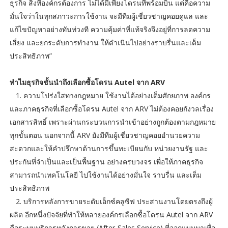
ธุรกิจ สิ่งที่องค์กรต้องการ ไม่ได้มีเพียงโดรนที่พร้อมบิน แต่คือความ
มั่นใจว่าในทุกสภาวะการใช้งาน จะมีทีมผู้เชี่ยวชาญคอยดูแล และ
แก้ไขปัญหาอย่างทันท่วงที ความคุ้มค่าที่แท้จริงจึงอยู่ที่การลดความ
เสี่ยง และยกระดับการทำงาน ให้ดำเนินไปอย่างราบรื่นและเต็ม
ประสิทธิภาพ”
ทำไมธุรกิจชั้นนำถึงเลือกซื้อโดรน Autel จาก ARV
1. ความโปร่งใสทางกฎหมาย ใช้งานได้อย่างเต็มศักยภาพ องค์กร
และภาคธุรกิจที่เลือกซื้อโดรน Autel จาก ARV ไม่ต้องคอยกังวลเรื่อง
เอกสารสิทธิ์ เพราะผ่านกระบวนการนำเข้าอย่างถูกต้องตามกฎหมาย
ทุกขั้นตอน นอกจากนี้ ARV ยังมีทีมผู้เชี่ยวชาญคอยอำนวยความ
สะดวกและให้คำปรึกษาด้านการขึ้นทะเบียนกับ หน่วยงานรัฐ และ
ประกันที่จำเป็นและเป็นพื้นฐาน อย่างครบวงจร เพื่อให้ภาคธุรกิจ
สามารถนำเทคโนโลยี ไปใช้งานได้อย่างมั่นใจ ราบรื่น และเต็ม
ประสิทธิภาพ
2. บริการหลังการขายระดับเอ็กซ์คลูซีฟ ประสานงานโดยตรงถึงผู้
ผลิต อีกหนึ่งปัจจัยที่ทำให้หลายองค์กรเลือกซื้อโดรน Autel จาก ARV
คือระบบบริการหลังการขาย (After-Sales Service) ที่ออกแบบมาเพื่อ