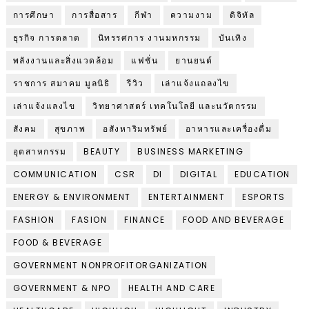
การศึกษา
การสื่อสาร
กีฬา
ความงาม
ดิจิทัล
ธุรกิจ การตลาด
นิทรรศการ งานมหกรรม
บันเทิง
พลังงานและสิ่งแวดล้อม
แฟชั่น
ยานยนต์
ราชการ สมาคม มูลนิธิ
รีวิว
เล่าแจ้งแถลงไข
เล่าแจ้งแลงไข
วิทยาศาสตร์ เทคโนโลยี และนวัตกรรม
สังคม
สุขภาพ
อสังหาริมทรัพย์
อาหารและเครื่องดื่ม
อุตสาหกรรม
BEAUTY
BUSINESS MARKETING
COMMUNICATION
CSR
DI
DIGITAL
EDUCATION
ENERGY & ENVIRONMENT
ENTERTAINMENT
ESPORTS
FASHION
FASION
FINANCE
FOOD AND BEVERAGE
FOOD & BEVERAGE
GOVERNMENT NONPROFITORGANIZATION
GOVERNMENT & NPO
HEALTH AND CARE