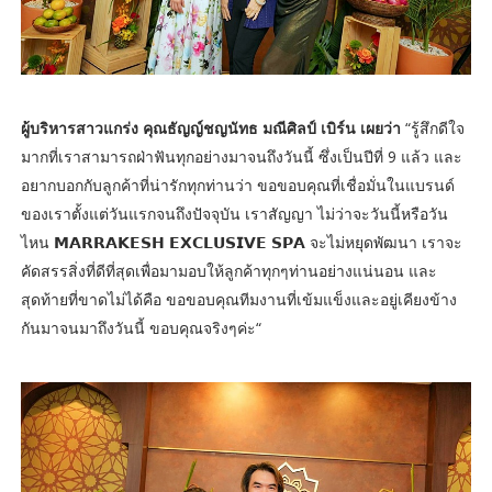
ผู้บริหารสาวแกร่ง คุณธัญญ์ชญนัทธ มณีศิลป์ เบิร์น เผยว่า
“รู้สึกดีใจ
มากที่เราสามารถฝ่าฟันทุกอย่างมาจนถึงวันนี้ ซึ่งเป็นปีที่ 9 แล้ว และ
อยากบอกกับลูกค้าที่น่ารักทุกท่านว่า ขอขอบคุณที่เชื่อมั่นในแบรนด์
ของเราตั้งแต่วันแรกจนถึงปัจจุบัน เราสัญญา ไม่ว่าจะวันนี้หรือวัน
ไหน 𝗠𝗔𝗥𝗥𝗔𝗞𝗘𝗦𝗛 𝗘𝗫𝗖𝗟𝗨𝗦𝗜𝗩𝗘 𝗦𝗣𝗔 จะไม่หยุดพัฒนา เราจะ
คัดสรรสิ่งที่ดีที่สุดเพื่อมามอบให้ลูกค้าทุกๆท่านอย่างแน่นอน และ
สุดท้ายที่ขาดไม่ได้คือ ขอขอบคุณทีมงานที่เข้มแข็งและอยู่เคียงข้าง
กันมาจนมาถึงวันนี้ ขอบคุณจริงๆค่ะ“