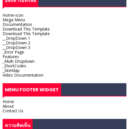
อสังหาริมทรัพย์
Home-icon
Mega Menu
Documentation
Download This Template
Download This Template
__DropDown 1
__DropDown 2
__DropDown 3
_Error Page
Features
_Multi Dropdown
_ShortCodes
_SiteMap
Video Documentation
MENU FOOTER WIDGET
Home
About
Contact Us
ความคิดเห็น