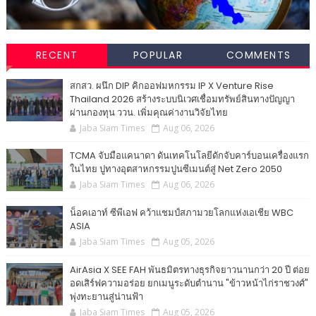
RECENT
POPULAR
COMMENTS
สกสว. ผนึก DIP คิกออฟมหกรรม IP X Venture Rise
Thailand 2026 สร้างระบบนิเวศเชื่อมทรัพย์สินทางปัญญา
ผ่านกองทุน ววน. เพิ่มคุณค่างานวิจัยไทย
Jaba Siam Times
Aug 06, 2026
TCMA จับมือแคนาดา ดันเทคโนโลยีดักจับคาร์บอนเครื่องแรก
ในไทย ปูทางอุตสาหกรรมปูนซีเมนต์สู่ Net Zero 2050
Jaba Siam Times
Aug 06, 2026
น็อคเอาท์ ซีพีเอฟ คว้าแชมป์สภามวยโลกแห่งเอเชีย WBC
ASIA
Jaba Siam Times
Aug 05, 2026
AirAsia X SEE FAH พันธมิตรทางธุรกิจยาวนานกว่า 20 ปี ต่อย
อดเสิร์ฟความอร่อย ยกเมนูระดับตำนาน "ข้าวหน้าไก่ราชวงศ์"
พุ่งทะยานสู่น่านฟ้า
Jaba Siam Times
Aug 05, 2026