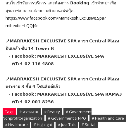
สนใจเข้ารับการบริการ และต้องการ 𝗕𝗼𝗼𝗸𝗶𝗻𝗴 เข้าทำสปาเพื่อ
สุขภาพสามารถสอบถามคิวผ่านเฟซบุ๊ค :
https://www.facebook.com/Marrakesh.Exclusive.Spa?
mibextid=LQQJ4d
📍𝗠𝗔𝗥𝗥𝗔𝗞𝗘𝗦𝗛 𝗘𝗫𝗖𝗟𝗨𝗦𝗜𝗩𝗘 𝗦𝗣𝗔 สาขา 𝗖𝗲𝗻𝘁𝗿𝗮𝗹 𝗣𝗹𝗮𝘇𝗮
ปิ่นเกล้า ชั้น 𝟭𝟰 𝗧𝗼𝘄𝗲𝗿 𝗕
- 𝗙𝗮𝗰𝗲𝗯𝗼𝗼𝗸 : 𝗠𝗔𝗥𝗥𝗔𝗞𝗘𝗦𝗛 𝗘𝗫𝗖𝗟𝗨𝗦𝗜𝗩𝗘 𝗦𝗣𝗔
- ☎️𝗧𝗲𝗹. 𝟬𝟮-𝟭𝟭𝟲-𝟰𝟴𝟬𝟴
📍𝗠𝗔𝗥𝗥𝗔𝗞𝗘𝗦𝗛 𝗘𝗫𝗖𝗟𝗨𝗦𝗜𝗩𝗘 𝗦𝗣𝗔 สาขา 𝗖𝗲𝗻𝘁𝗿𝗮𝗹 𝗣𝗹𝗮𝘇𝗮
พระราม 𝟯 ชั้น 𝟰 โซนลิฟต์แก้ว
- 𝗙𝗮𝗰𝗲𝗯𝗼𝗼𝗸 : 𝗠𝗔𝗥𝗥𝗔𝗞𝗘𝗦𝗛 𝗘𝗫𝗖𝗟𝗨𝗦𝗜𝗩𝗘 𝗦𝗣𝗔 𝗥𝗔𝗠𝗔𝟯
- ☎️𝗧𝗲𝗹. 𝟬𝟮-𝟬𝟬𝟭-𝟴𝟮𝟱𝟲
Tags
# ความงาม
# Beauty
# Government
Nonprofitorganization
# Government & NPO
# Health and Care
# Healthcare
# Highlight
# Just Talk
# Social