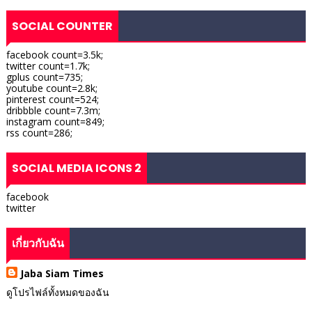
SOCIAL COUNTER
facebook count=3.5k;
twitter count=1.7k;
gplus count=735;
youtube count=2.8k;
pinterest count=524;
dribbble count=7.3m;
instagram count=849;
rss count=286;
SOCIAL MEDIA ICONS 2
facebook
twitter
เกี่ยวกับฉัน
Jaba Siam Times
ดูโปรไฟล์ทั้งหมดของฉัน