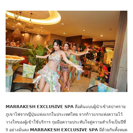
𝗠𝗔𝗥𝗥𝗔𝗞𝗘𝗦𝗛 𝗘𝗫𝗖𝗟𝗨𝗦𝗜𝗩𝗘 𝗦𝗣𝗔 คือต้นแบบผู้นำเข้าสปาทราย
ภูเขาไฟจากญี่ปุ่นแห่งแรกในประเทศไทย จากก้าวแรกแห่งความไว้
วางใจของผู้เข้าใช้บริการ กุมมือความประทับใจสู่ความสำเร็จเป็นปีที่
9 อย่างมั่นคง 𝗠𝗔𝗥𝗥𝗔𝗞𝗘𝗦𝗛 𝗘𝗫𝗖𝗟𝗨𝗦𝗜𝗩𝗘 𝗦𝗣𝗔 มีด้วยกันทั้งหมด