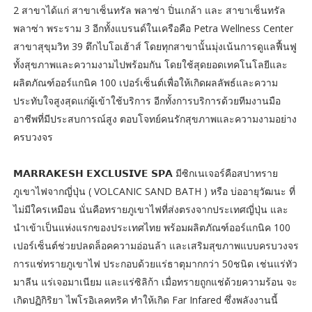
2 สาขาได้แก่ สาขาเซ็นทรัล พลาซ่า ปิ่นเกล้า และ สาขาเซ็นทรัล
พลาซ่า พระราม 3 อีกทั้งแบรนด์ในเครือคือ Petra Wellness Center
สาขาสุขุมวิท 39 ตึกไบโอเฮ้าส์ โดยทุกสาขานั้นมุ่งเน้นการดูแลฟื้นฟู
ทั้งสุขภาพและความงามไปพร้อมกัน โดยใช้สุดยอดเทคโนโลยีและ
ผลิตภัณฑ์ออร์แกนิค 100 เปอร์เซ็นต์เพื่อให้เกิดผลลัพธ์และความ
ประทับใจสูงสุดแก่ผู้เข้าใช้บริการ อีกทั้งการบริการด้วยทีมงานมือ
อาชีพที่มีประสบการณ์สูง ตอบโจทย์คนรักสุขภาพและความงามอย่าง
ครบวงจร
𝗠𝗔𝗥𝗥𝗔𝗞𝗘𝗦𝗛 𝗘𝗫𝗖𝗟𝗨𝗦𝗜𝗩𝗘 𝗦𝗣𝗔 มีซิกเนเจอร์คือสปาทราย
ภูเขาไฟจากญี่ปุ่น ( VOLCANIC SAND BATH ) หรือ บ่ออายุวัฒนะ ที่
ไม่มีใครเหมือน นั่นคือทรายภูเขาไฟที่ส่งตรงจากประเทศญี่ปุ่น และ
นำเข้าเป็นแห่งแรกของประเทศไทย พร้อมผลิตภัณฑ์ออร์แกนิค 100
เปอร์เซ็นต์ช่วยปลดล็อคความอ่อนล้า และเสริมสุขภาพแบบครบวงจร
การแช่ทรายภูเขาไฟ ประกอบด้วยแร่ธาตุมากกว่า 50ชนิด เช่นแร่ทัว
มาลีน แร่เจอมาเนียม และแร่ซิลิก้า เมื่อทรายถูกแช่ด้วยความร้อน จะ
เกิดปฏิกิริยา ไพโรอิเลคทริค ทำให้เกิด Far Infared ซึ่งพลังงานนี้