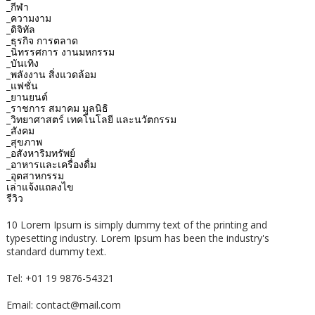
_กีฬา
_ความงาม
_ดิจิทัล
_ธุรกิจ การตลาด
_นิทรรศการ งานมหกรรม
_บันเทิง
_พลังงาน สิ่งแวดล้อม
_แฟชั่น
_ยานยนต์
_ราชการ สมาคม มูลนิธิ
_วิทยาศาสตร์ เทคโนโลยี และนวัตกรรม
_สังคม
_สุขภาพ
_อสังหาริมทรัพย์
_อาหารและเครื่องดื่ม
_อุตสาหกรรม
เล่าแจ้งแถลงไข
รีวิว
10 Lorem Ipsum is simply dummy text of the printing and
typesetting industry. Lorem Ipsum has been the industry's
standard dummy text.
Tel: +01 19 9876-54321
Email: contact@mail.com