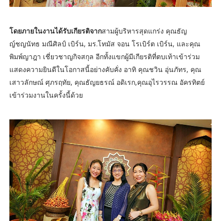
โดยภายในงานได้รับเกียรติจาก
สามผู้บริหารสุดแกร่ง คุณธัญ
ญ์ชญนัทธ มณีศิลป์ เบิร์น, มร.โทมัส จอน โรเบิร์ต เบิร์น, และคุณ
พิมพ์ญาฎา เชี่ยวชาญกิจสกุล อีกทั้งแขกผู้มีเกียรติที่ตบเท้าเข้าร่วม
แสดงความยินดีในโอกาสนี้อย่างคับคั่ง อาทิ คุณชวิน อุ่นภัทร, คุณ
เสาวลักษณ์ ศุภรฤทัย, คุณธัญยธรณ์ อดิเรก,คุณอุไรวรรณ อัครทิตย์
เข้าร่วมงานในครั้งนี้ด้วย