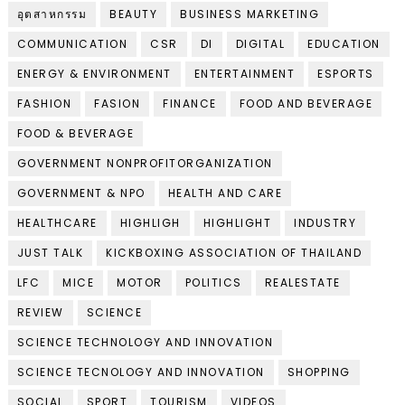
อุตสาหกรรม
BEAUTY
BUSINESS MARKETING
COMMUNICATION
CSR
DI
DIGITAL
EDUCATION
ENERGY & ENVIRONMENT
ENTERTAINMENT
ESPORTS
FASHION
FASION
FINANCE
FOOD AND BEVERAGE
FOOD & BEVERAGE
GOVERNMENT NONPROFITORGANIZATION
GOVERNMENT & NPO
HEALTH AND CARE
HEALTHCARE
HIGHLIGH
HIGHLIGHT
INDUSTRY
JUST TALK
KICKBOXING ASSOCIATION OF THAILAND
LFC
MICE
MOTOR
POLITICS
REALESTATE
REVIEW
SCIENCE
SCIENCE TECHNOLOGY AND INNOVATION
SCIENCE TECNOLOGY AND INNOVATION
SHOPPING
SOCIAL
SPORT
TOURISM
VIDEOS