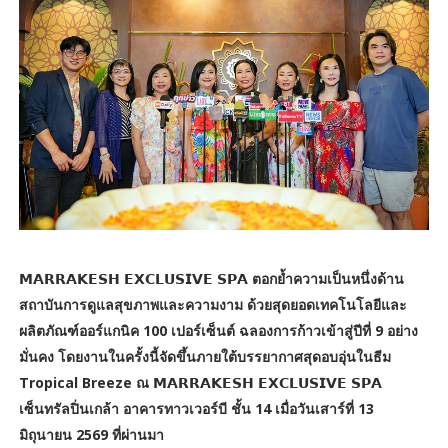
𝗠𝗔𝗥𝗥𝗔𝗞𝗘𝗦𝗛 𝗘𝗫𝗖𝗟𝗨𝗦𝗜𝗩𝗘 𝗦𝗣𝗔 ตอกย้ำความเป็นหนึ่งด้าน
สถาบันการดูแลสุขภาพและความงาม ด้วยสุดยอดเทคโนโลยีและ
ผลิตภัณฑ์ออร์แกนิค 100 เปอร์เซ็นต์ ฉลองการก้าวเข้าสู่ปีที่ 9 อย่าง
มั่นคง โดยงานในครั้งนี้จัดขึ้นภายใต้บรรยากาศสุดอบอุ่นในธีม
Tropical Breeze ณ 𝗠𝗔𝗥𝗥𝗔𝗞𝗘𝗦𝗛 𝗘𝗫𝗖𝗟𝗨𝗦𝗜𝗩𝗘 𝗦𝗣𝗔
เซ็นทรัลปิ่นเกล้า อาคารทาวเวอร์บี ชั้น 14 เมื่อวันเสาร์ที่ 13
มิถุนายน 2569 ที่ผ่านมา