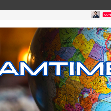
“เ
GOVERNMENT & NPO