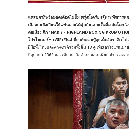
แค่สบตาก็พร้อมซัดเดือดไม่ยั้ง! พรุ่งนี้เตรียมลุ้นระทึกกา
เดือดบนสังเวียนให้แฟนมวยได้ลุ้นกันแบบเต็มอิ่ม จัดโดย ไ
ต่อเนื่อง ศึก "NARIS - HIGHLAND BOXING PROMOTIONS"
โปรโมเตอร์ชาวฟิลิปปินส์ ที่ยกทัพจอมบู๊ลุยเต็มอัตราศึก
ไม่
ฝีมือทั้งไทยและต่างชาติรวมทั้งสิ้น 13 คู่ เพื่อเอาใจแฟนม
มิถุนายน 2569 ณ เวทีมวย เวิลด์สยามสเตเดียม ถ่ายทอดสดท