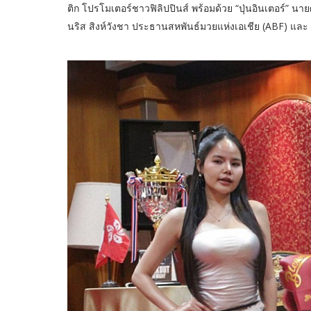
ติก โปรโมเตอร์ชาวฟิลิปปินส์ พร้อมด้วย “ปุ่นอินเตอร์”
นริส สิงห์วังชา ประธานสหพันธ์มวยแห่งเอเชีย (ABF) แ