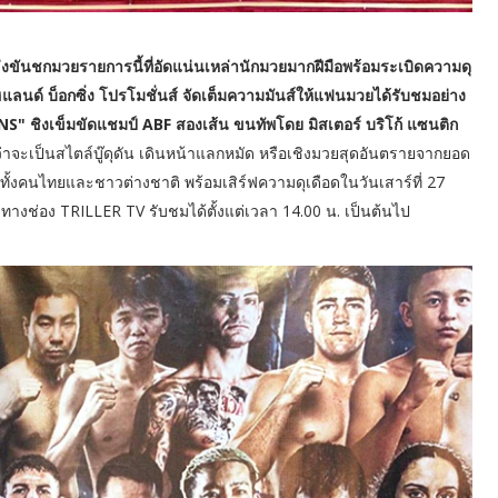
รแข่งขันชกมวยรายการนี้ที่อัดแน่นเหล่านักมวยมากฝีมือพร้อมระเบิดความดุ
ฮแลนด์ บ็อกซิ่ง โปรโมชั่นส์ จัดเต็มความมันส์ให้แฟนมวยได้รับชมอย่าง
 ชิงเข็มขัดแชมป์ ABF สองเส้น ขนทัพโดย มิสเตอร์ บริโก้ แซนติก
ว่าจะเป็นสไตล์บู๊ดุดัน เดินหน้าแลกหมัด หรือเชิงมวยสุดอันตรายจากยอด
วยทั้งคนไทยและชาวต่างชาติ พร้อมเสิร์ฟความดุเดือดในวันเสาร์ที่ 27
างช่อง TRILLER TV รับชมได้ตั้งแต่เวลา 14.00 น. เป็นต้นไป