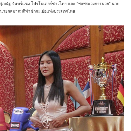
 นายศุภณัฐ จันทร์แรม โปรโมเตอร์ชาวไทย และ “พ่อพระวงการมวย” นาย
ละ นายกสมาคมกีฬาชักกะเย่อแห่งประเทศไทย