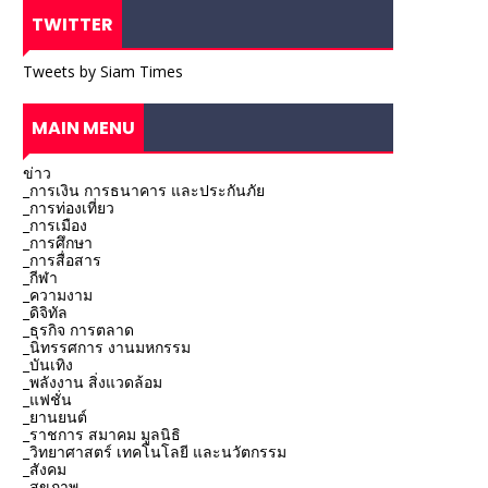
TWITTER
Tweets by Siam Times
MAIN MENU
ข่าว
_การเงิน การธนาคาร และประกันภัย
_การท่องเที่ยว
_การเมือง
_การศึกษา
_การสื่อสาร
_กีฬา
_ความงาม
_ดิจิทัล
_ธุรกิจ การตลาด
_นิทรรศการ งานมหกรรม
_บันเทิง
_พลังงาน สิ่งแวดล้อม
_แฟชั่น
_ยานยนต์
_ราชการ สมาคม มูลนิธิ
_วิทยาศาสตร์ เทคโนโลยี และนวัตกรรม
_สังคม
_สุขภาพ