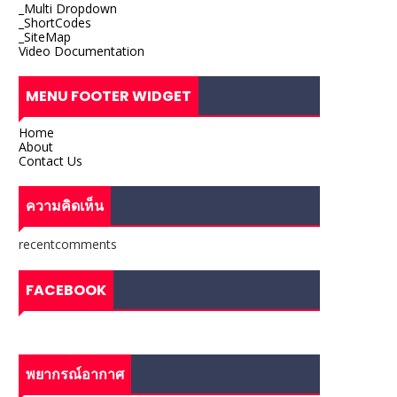
_Multi Dropdown
_ShortCodes
_SiteMap
Video Documentation
MENU FOOTER WIDGET
Home
About
Contact Us
ความคิดเห็น
recentcomments
FACEBOOK
พยากรณ์อากาศ