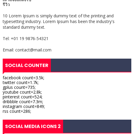
รีวิว
10 Lorem Ipsum is simply dummy text of the printing and
typesetting industry. Lorem Ipsum has been the industry's
standard dummy text.
Tel: +01 19 9876-54321
Email: contact@mail.com
SOCIAL COUNTER
facebook count=3.5k;
twitter count=1.7k;
gplus count=735;
youtube count=2.8k;
pinterest count=524;
dribbble count=7.3m;
instagram count=849;
rss count=286;
SOCIAL MEDIA ICONS 2