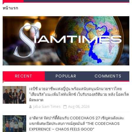
หน้าแรก
RECENT
POPULAR
COMMENTS
เจบีซี มวยอาชีพแห่งญี่ปุ่น พร้อมสนับสนุนนักมวยชาวไทย
"เสี่ยนริส"แนะเพิ่มไฟท์แฟ็กซ์ เว็บรับรองสถิติมวย หลัง บ็อคเร็ค
ผิดพลาด
Jaba Siam Times
Aug 08, 2026
อาดิดาส จัดปาร์ตี้ต้อนรับ CODECHAOS 27 เชิญคนดังและ
แขกพิเศษเปิดประสบการณ์สุดมันส์ “THE CODECHAOS
EXPERIENCE – CHAOS FEELS GOOD”