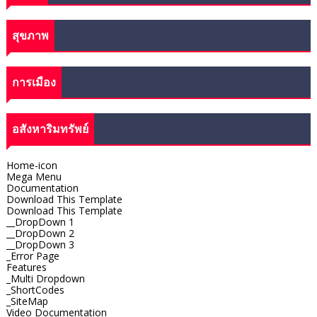
สุขภาพ
การเมือง
อสังหาริมทรัพย์
Home-icon
Mega Menu
Documentation
Download This Template
Download This Template
__DropDown 1
__DropDown 2
__DropDown 3
_Error Page
Features
_Multi Dropdown
_ShortCodes
_SiteMap
Video Documentation