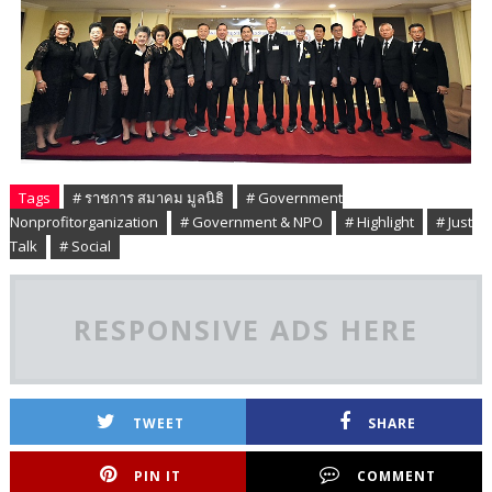
Tags
# ราชการ สมาคม มูลนิธิ
# Government
Nonprofitorganization
# Government & NPO
# Highlight
# Just
Talk
# Social
RESPONSIVE ADS HERE
TWEET
SHARE
PIN IT
COMMENT