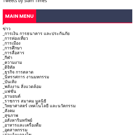
Tweets by Siam Times
MAIN MENU
ข่าว
_การเงิน การธนาคาร และประกันภัย
_การท่องเที่ยว
_การเมือง
_การศึกษา
_การสื่อสาร
_กีฬา
_ความงาม
_ดิจิทัล
_ธุรกิจ การตลาด
_นิทรรศการ งานมหกรรม
_บันเทิง
_พลังงาน สิ่งแวดล้อม
_แฟชั่น
_ยานยนต์
_ราชการ สมาคม มูลนิธิ
_วิทยาศาสตร์ เทคโนโลยี และนวัตกรรม
_สังคม
_สุขภาพ
_อสังหาริมทรัพย์
_อาหารและเครื่องดื่ม
_อุตสาหกรรม
เล่าแจ้งแถลงไข