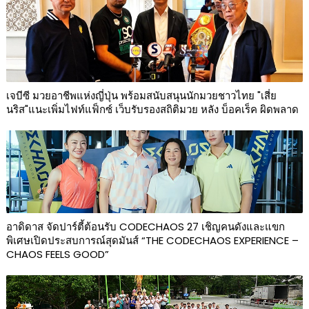
เจบีซี มวยอาชีพแห่งญี่ปุ่น พร้อมสนับสนุนนักมวยชาวไทย "เสี่ย
นริส"แนะเพิ่มไฟท์แฟ็กซ์ เว็บรับรองสถิติมวย หลัง บ็อคเร็ค ผิดพลาด
อาดิดาส จัดปาร์ตี้ต้อนรับ CODECHAOS 27 เชิญคนดังและแขก
พิเศษเปิดประสบการณ์สุดมันส์ “THE CODECHAOS EXPERIENCE –
CHAOS FEELS GOOD”