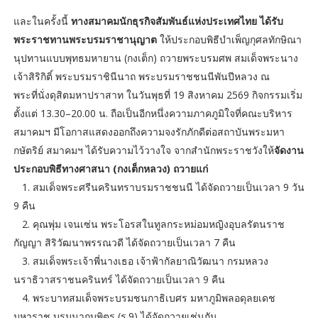
และในครั้งนี้
ทางสมาคมนักธุรกิจสัมพันธ์แห่งประเทศไทย ได้รับ
พระราชทานพระบรมราชานุญาต
ให้ประกอบพิธีบำเพ็ญกุศลทักษิณา
นุปทานแบบพุทธมหายาน (กงเต็ก) ถวายพระบรมศพ สมเด็จพระนาง
เจ้าสิริกิติ์ พระบรมราชินีนาถ พระบรมราชชนนีพันปีหลวง ณ
พระที่นั่งดุสิตมหาปราสาท ในวันพุธที่ 19 สิงหาคม 2569 กิจกรรมเริ่ม
ตั้งแต่ 13.30–20.00 น. ถือเป็นอีกหนึ่งความภาคภูมิใจที่คณะบริหาร
สมาคมฯ มีโอกาสแสดงออกถึงความจงรักภักดีต่อสถาบันพระมหา
กษัตริย์ สมาคมฯ ได้รับความไว้วางใจ จากสำนักพระราชวังให้
จัดงาน
ประกอบพิธีทางศาสนา (กงเต็กหลวง) ถวายแก่
1. สมเด็จพระศรีนครินทราบรมราชชนนี ได้จัดถวายเป็นเวลา 9 วัน
9 คืน
2. คุณพุ่ม เจนเซ่น พระโอรสในทูลกระหม่อมหญิงอุบลรัตนราช
กัญญา สิริวัฒนาพรรณวดี ได้จัดถวายเป็นเวลา 7 คืน
3. สมเด็จพระเจ้าพี่นางเธอ เจ้าฟ้ากัลยาณิวัฒนา กรมหลวง
นราธิวาสราชนครินทร์ ได้จัดถวายเป็นเวลา 9 คืน
4. พระบาทสมเด็จพระบรมชนกาธิเบศร มหาภูมิพลอดุลยเดช
มหาราช บรมนาถบพิตร (ร.9) ได้จัดถวายเช่นกัน