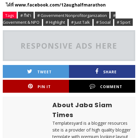
ได้ที่
www.facebook.com/12aughalfmarathon
Tags
# กีฬา
# Government Nonprofitorganization
#
Government & NPO
# Highlight
# Just Talk
# Social
# Sport
RESPONSIVE ADS HERE
TWEET
SHARE
PIN IT
COMMENT
About Jaba Siam
Times
Templatesyard is a blogger resources
site is a provider of high quality blogger
template with premium looking layout