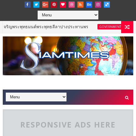
ะพุทธมนต์พระพุทธลีลาปางประทานพร
ททท. เดินหน
GOVERNMENT & NPO
RESPONSIVE ADS HERE