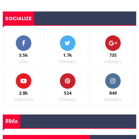
SOCIALIZE
3.5k
1.7k
735
Likes
Followers
Followers
2.8k
524
849
Subscribes
Followers
Followers
ดิจิทัล