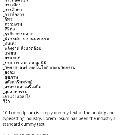
_การเมือง
_การศึกษา
_การสื่อสาร
_กีฬา
_ความงาม
_ดิจิทัล
_ธุรกิจ การตลาด
_นิทรรศการ งานมหกรรม
_บันเทิง
_พลังงาน สิ่งแวดล้อม
_แฟชั่น
_ยานยนต์
_ราชการ สมาคม มูลนิธิ
_วิทยาศาสตร์ เทคโนโลยี และนวัตกรรม
_สังคม
_สุขภาพ
_อสังหาริมทรัพย์
_อาหารและเครื่องดื่ม
_อุตสาหกรรม
เล่าแจ้งแถลงไข
รีวิว
10 Lorem Ipsum is simply dummy text of the printing and
typesetting industry. Lorem Ipsum has been the industry's
standard dummy text.