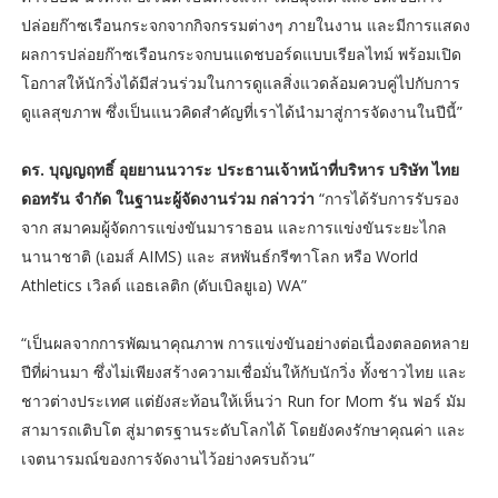
ปล่อยก๊าซเรือนกระจกจากกิจกรรมต่างๆ ภายในงาน และมีการแสดง
ผลการปล่อยก๊าซเรือนกระจกบนแดชบอร์ดแบบเรียลไทม์ พร้อมเปิด
โอกาสให้นักวิ่งได้มีส่วนร่วมในการดูแลสิ่งแวดล้อมควบคู่ไปกับการ
ดูแลสุขภาพ ซึ่งเป็นแนวคิดสำคัญที่เราได้นำมาสู่การจัดงานในปีนี้”
ดร. บุญญฤทธิ์ อุยยานนวาระ ประธานเจ้าหน้าที่บริหาร บริษัท ไทย
ดอทรัน จำกัด ในฐานะผู้จัดงานร่วม กล่าวว่า
“การได้รับการรับรอง
จาก สมาคมผู้จัดการแข่งขันมาราธอน และการแข่งขันระยะไกล
นานาชาติ (เอมส์ AIMS) และ สหพันธ์กรีฑาโลก หรือ World
Athletics เวิลด์ แอธเลติก (ดับเบิลยูเอ) WA”
“เป็นผลจากการพัฒนาคุณภาพ การแข่งขันอย่างต่อเนื่องตลอดหลาย
ปีที่ผ่านมา ซึ่งไม่เพียงสร้างความเชื่อมั่นให้กับนักวิ่ง ทั้งชาวไทย และ
ชาวต่างประเทศ แต่ยังสะท้อนให้เห็นว่า Run for Mom รัน ฟอร์ มัม
สามารถเติบโต สู่มาตรฐานระดับโลกได้ โดยยังคงรักษาคุณค่า และ
เจตนารมณ์ของการจัดงานไว้อย่างครบถ้วน”