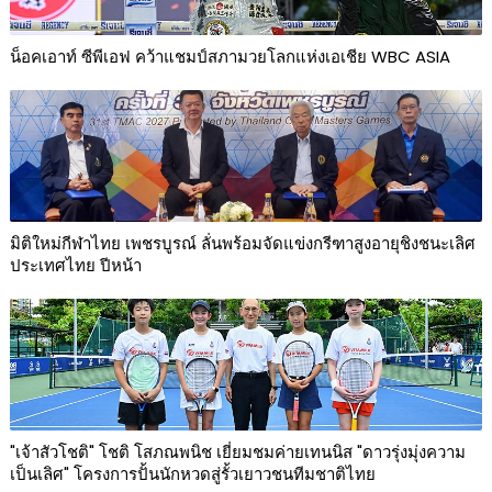
น็อคเอาท์ ซีพีเอฟ คว้าแชมป์สภามวยโลกแห่งเอเชีย WBC ASIA
มิติใหม่กีฬาไทย เพชรบูรณ์ ลั่นพร้อมจัดแข่งกรีฑาสูงอายุชิงชนะเลิศ
ประเทศไทย ปีหน้า
"เจ้าสัวโชติ" โชติ โสภณพนิช เยี่ยมชมค่ายเทนนิส "ดาวรุ่งมุ่งความ
เป็นเลิศ" โครงการปั้นนักหวดสู่รั้วเยาวชนทีมชาติไทย