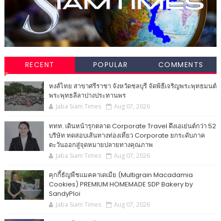
RECENT
POPULAR
COMMENTS
หงส์ไทย สาขาศรีราชา จังหวัดชลบุรี จัดพิธีเจริญพระพุทธมนต์
พระพุทธลีลาปางประทานพร
Jaba Siam Times
Aug 07, 2026
ททท. เดินหน้ารุกตลาด Corporate Travel ดึงเอเย่นต์กว่า 52
บริษัท ทดสอบเส้นทางท่องเที่ยว Corporate ยกระดับภาค
ตะวันออกสู่จุดหมายปลายทางคุณภาพ
Jaba Siam Times
Aug 07, 2026
คุกกี้ธัญพืชแมคคาเดเมีย (Multigrain Macadamia
Cookies) PREMIUM HOMEMADE SDP Bakery by
SandyPloi
Jaba Siam Times
Aug 07, 2026