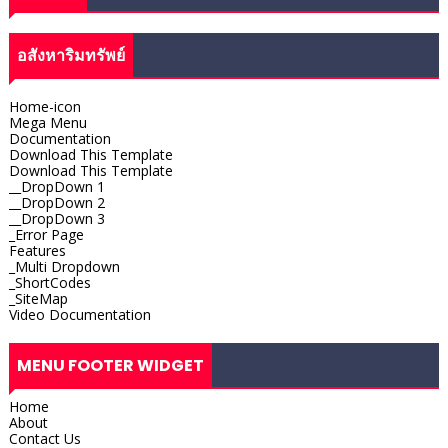
อสังหาริมทรัพย์
Home-icon
Mega Menu
Documentation
Download This Template
Download This Template
__DropDown 1
__DropDown 2
__DropDown 3
_Error Page
Features
_Multi Dropdown
_ShortCodes
_SiteMap
Video Documentation
MENU FOOTER WIDGET
Home
About
Contact Us