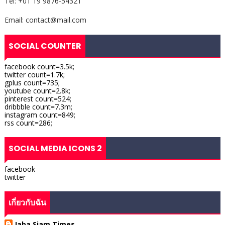
Tel: +01 19 9876-54321
Email: contact@mail.com
SOCIAL COUNTER
facebook count=3.5k;
twitter count=1.7k;
gplus count=735;
youtube count=2.8k;
pinterest count=524;
dribbble count=7.3m;
instagram count=849;
rss count=286;
SOCIAL MEDIA ICONS 2
facebook
twitter
เกี่ยวกับฉัน
Jaba Siam Times