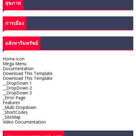
สุขภาพ
การเมือง
อสังหาริมทรัพย์
Home-icon
Mega Menu
Documentation
Download This Template
Download This Template
__DropDown 1
__DropDown 2
__DropDown 3
_Error Page
Features
_Multi Dropdown
_ShortCodes
_SiteMap
Video Documentation