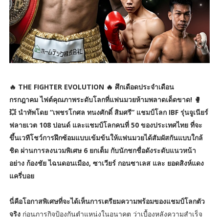
🔥 THE FIGHTER EVOLUTION 🔥 ศึกเดือดประจำเดือน
กรกฎาคม ไฟต์คุณภาพระดับโลกที่แฟนมวยห้ามพลาดเด็ดขาด! 🥊
💥 นำทัพโดย “เพชรโกศล ทนงศักดิ์ สิมศรี” แชมป์โลก IBF รุ่นจูเนียร์
ฟลายเวต 108 ปอนด์ และแชมป์โลกคนที่ 50 ของประเทศไทย ที่จะ
ขึ้นเวทีโชว์การฝึกซ้อมแบบเข้มข้นให้แฟนมวยได้สัมผัสกันแบบใกล้
ชิด ผ่านการลงนวมพิเศษ 6 ยกเต็ม กับนักชกชื่อดังระดับแนวหน้า
อย่าง ก้องชัย ไฉนดอนเมือง, ซาเวียร์ กอนซาเลส และ ยอดสิงห์แดง
แครี่บอย
นี่คือโอกาสพิเศษที่จะได้เห็นการเตรียมความพร้อมของแชมป์โลกตัว
จริง
ก่อนภารกิจป้องกันตำแหน่งในอนาคต ว่าเบื้องหลังความสำเร็จ