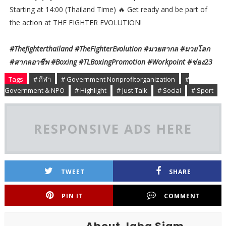
Starting at 14:00 (Thailand Time) 🔥 Get ready and be part of
the action at THE FIGHTER EVOLUTION!
#Thefighterthailand #TheFighterEvolution #มวยสากล #มวยโลก
#สากลอาชีพ #Boxing #TLBoxingPromotion #Workpoint #ช่อง23
Tags
# กีฬา
# Government Nonprofitorganization
#
Government & NPO
# Highlight
# Just Talk
# Social
# Sport
RESPONSIVE ADS HERE
TWEET
SHARE
PIN IT
COMMENT