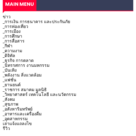
MAIN MENU
ข่าว
_การเงิน การธนาคาร และประกันภัย
_การท่องเที่ยว
_การเมือง
_การศึกษา
_การสื่อสาร
_กีฬา
_ความงาม
_ดิจิทัล
_ธุรกิจ การตลาด
_นิทรรศการ งานมหกรรม
_บันเทิง
_พลังงาน สิ่งแวดล้อม
_แฟชั่น
_ยานยนต์
_ราชการ สมาคม มูลนิธิ
_วิทยาศาสตร์ เทคโนโลยี และนวัตกรรม
_สังคม
_สุขภาพ
_อสังหาริมทรัพย์
_อาหารและเครื่องดื่ม
_อุตสาหกรรม
เล่าแจ้งแถลงไข
รีวิว