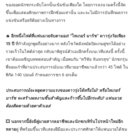
ของยอดนักชกระดับโลกนั้นเข้มข้นเพียงใด โดยการลงนวมครั้งนี้จัด
ขึ้นเพื่อแสดงศักยภาพการฝึกซ้อมเท่านั้น และจะไม่มีการบันทึกผลการ
แข่งขันหรือสถิติอย่างเป็นทางการ
🔥 อีกหนึ่งไฟต์ที่แฟนมวยจับตามอง! “ไทเกอร์ มาร์ช” ดาวรุ่งวัยเพียง
15 ปี
ที่กำลังถูกพูดถึงอย่างมาก หลังโชว์พลังหมัดปิดเกมคู่ชกได้อย่าง
รวดเร็วในไฟต์ล่าสุด กลับมาพิสูจน์ตัวเองอีกครั้งบนเวทีแห่งนี้ ครั้งนี้
เขาต้องเผชิญบททดสอบสำคัญ เมื่อพบกับ “ทวีชัย จันทรสุข” นักชกรุ่น
พี่จอมเก๋าที่ผ่านประสบการณ์บนเวทีมวยอาชีพมาแล้วกว่า 45 ไฟต์ ใน
พิกัด 140 ปอนด์ กำหนดการชก 6 ยกเต็ม
ประสบการณ์จะหยุดความแรงของดาวรุ่งได้หรือไม่? หรือไทเกอร์
มาร์ช จะสร้างผลงานชิ้นสำคัญและก้าวขึ้นไปอีกระดับ? แฟนมวย
ต้องติดตามด้วยตาตัวเอง!
💥 นอกจากนี้ยังมีคู่มวยสากลอาชีพและนักชกเทิร์นโปรหน้าใหม่อีก
หลาย
คู่ ที่พร้อมขึ้นเวทีแสดงฝีมือและประกาศศักดาให้แฟนมวยได้ชม