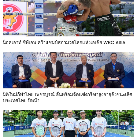
น็อคเอาท์ ซีพีเอฟ คว้าแชมป์สภามวยโลกแห่งเอเชีย WBC ASIA
มิติใหม่กีฬาไทย เพชรบูรณ์ ลั่นพร้อมจัดแข่งกรีฑาสูงอายุชิงชนะเลิศ
ประเทศไทย ปีหน้า