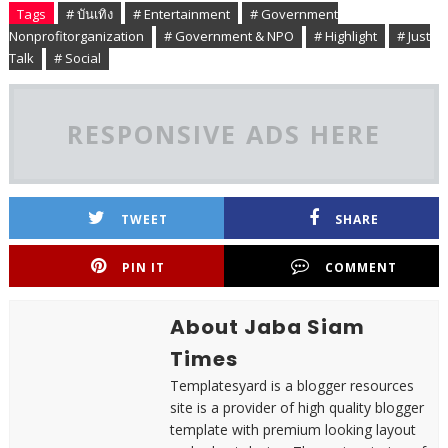
Tags
# บันเทิง
# Entertainment
# Government
Nonprofitorganization
# Government & NPO
# Highlight
# Just
Talk
# Social
RESPONSIVE ADS HERE
TWEET
SHARE
PIN IT
COMMENT
About Jaba Siam
Times
Templatesyard is a blogger resources
site is a provider of high quality blogger
template with premium looking layout