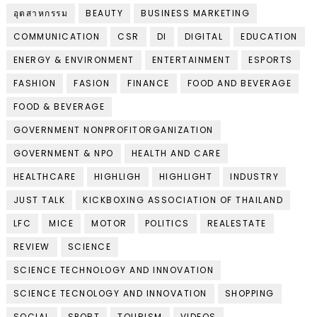
อุตสาหกรรม
BEAUTY
BUSINESS MARKETING
COMMUNICATION
CSR
DI
DIGITAL
EDUCATION
ENERGY & ENVIRONMENT
ENTERTAINMENT
ESPORTS
FASHION
FASION
FINANCE
FOOD AND BEVERAGE
FOOD & BEVERAGE
GOVERNMENT NONPROFITORGANIZATION
GOVERNMENT & NPO
HEALTH AND CARE
HEALTHCARE
HIGHLIGH
HIGHLIGHT
INDUSTRY
JUST TALK
KICKBOXING ASSOCIATION OF THAILAND
LFC
MICE
MOTOR
POLITICS
REALESTATE
REVIEW
SCIENCE
SCIENCE TECHNOLOGY AND INNOVATION
SCIENCE TECNOLOGY AND INNOVATION
SHOPPING
SOCIAL
SPORT
TOURISM
VIDEOS