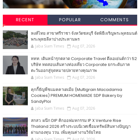
RECENT
POPULAR
COMMENTS
หงส์ไทย สาขาศรีราชา จังหวัดชลบุรี จัดพิธีเจริญพระพุทธมนต์
พระพุทธลีลาปางประทานพร
Jaba Siam Times
Aug 07, 2026
ททท. เดินหน้ารุกตลาด Corporate Travel ดึงเอเย่นต์กว่า 52
บริษัท ทดสอบเส้นทางท่องเที่ยว Corporate ยกระดับภาค
ตะวันออกสู่จุดหมายปลายทางคุณภาพ
Jaba Siam Times
Aug 07, 2026
คุกกี้ธัญพืชแมคคาเดเมีย (Multigrain Macadamia
Cookies) PREMIUM HOMEMADE SDP Bakery by
SandyPloi
Jaba Siam Times
Aug 07, 2026
สกสว. ผนึก DIP คิกออฟมหกรรม IP X Venture Rise
Thailand 2026 สร้างระบบนิเวศเชื่อมทรัพย์สินทางปัญญา
ผ่านกองทุน ววน. เพิ่มคุณค่างานวิจัยไทย
Jaba Siam Times
Aug 06, 2026