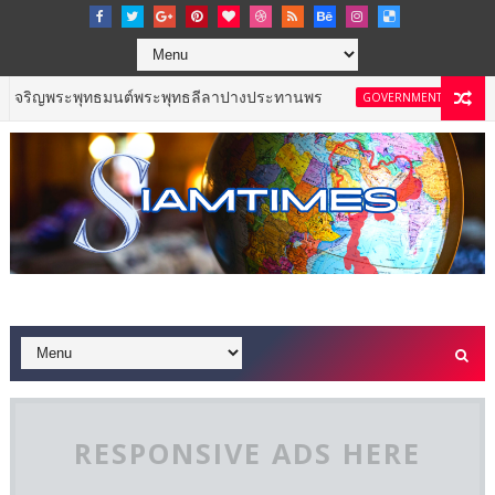
พุทธมนต์พระพุทธลีลาปางประทานพร
ททท. เดินหน้
GOVERNMENT & NPO
RESPONSIVE ADS HERE