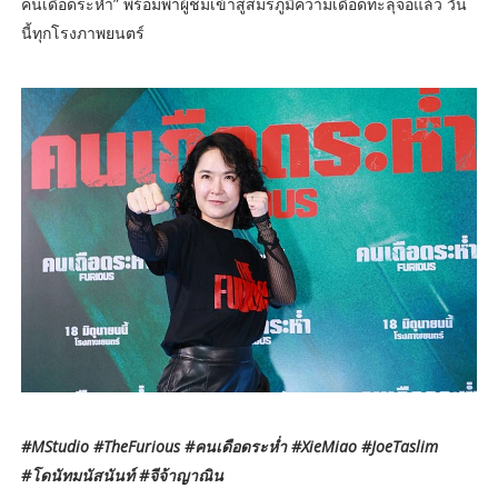
คนเดือดระห่ำ” พร้อมพาผู้ชมเข้าสู่สมรภูมิความเดือดทะลุจอแล้ว วัน
นี้ทุกโรงภาพยนตร์
#MStudio #TheFurious #คนเดือดระห่ำ #XieMiao #JoeTaslim
#โดนัทมนัสนันท์ #จีจ้าญาณิน