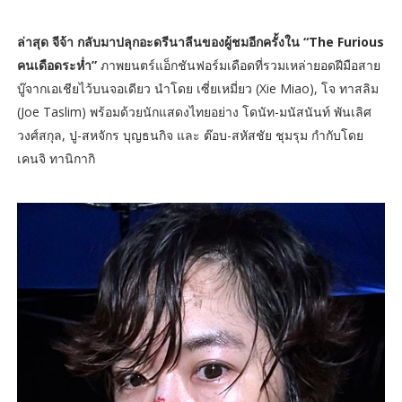
ล่าสุด จีจ้า กลับมาปลุกอะดรีนาลีนของผู้ชมอีกครั้งใน “The Furious
คนเดือดระห่ำ”
ภาพยนตร์แอ็กชันฟอร์มเดือดที่รวมเหล่ายอดฝีมือสาย
บู๊จากเอเชียไว้บนจอเดียว นำโดย เซี่ยเหมี่ยว (Xie Miao), โจ ทาสลิม
(Joe Taslim) พร้อมด้วยนักแสดงไทยอย่าง โดนัท-มนัสนันท์ พันเลิศ
วงศ์สกุล, ปู-สหจักร บุญธนกิจ และ ต๊อบ-สหัสชัย ชุมรุม กำกับโดย
เคนจิ ทานิกากิ