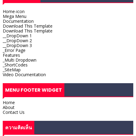
Home-icon
Mega Menu
Documentation
Download This Template
Download This Template
__DropDown 1
__DropDown 2
__DropDown 3
_Error Page
Features
_Multi Dropdown
_ShortCodes
_SiteMap
Video Documentation
MENU FOOTER WIDGET
Home
About
Contact Us
ความคิดเห็น