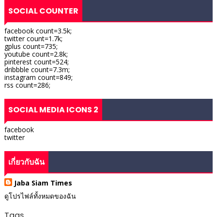
SOCIAL COUNTER
facebook count=3.5k;
twitter count=1.7k;
gplus count=735;
youtube count=2.8k;
pinterest count=524;
dribbble count=7.3m;
instagram count=849;
rss count=286;
SOCIAL MEDIA ICONS 2
facebook
twitter
เกี่ยวกับฉัน
Jaba Siam Times
ดูโปรไฟล์ทั้งหมดของฉัน
Tags