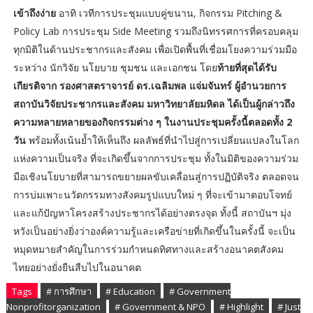
เข้าถึงง่าย
อาทิ เวทีการประชุมแบบคู่ขนาน, กิจกรรม Pitching &
Policy Lab การประชุม Side Meeting รวมถึงนิทรรศการที่ครอบคลุม
ทุกมิติในด้านประชากรและสังคม เพื่อเปิดพื้นที่เชื่อมโยงความร่วมมือ
ระหว่าง นักวิจัย นโยบาย ชุมชน และเอกชน โดย
ท้ายที่สุดได้รับ
เกียรติจาก รองศาสตราจารย์ ดร.เฉลิมพล แจ่มจันทร์ ผู้อำนวยการ
สถาบันวิจัยประชากรและสังคม มหาวิทยาลัยมหิดล ได้เป็นผู้กล่าวถึง
ความหลายหลายของกิจกรรมต่าง ๆ ในงานประชุมครั้งนี้ตลอดทั้ง 2
วัน
พร้อมทั้งเน้นย้ำให้เห็นถึง ผลลัพธ์ที่นำไปสู่การเปลี่ยนแปลงในโลก
แห่งความเป็นจริง ที่จะเกิดขึ้นจากการประชุม ทั้งในมิติของความร่วม
มือเชิงนโยบายที่สามารถขยายผลขับเคลื่อนสู่การปฏิบัติจริง ตลอดจน
การบ่มเพาะนวัตกรรมทางสังคมรูปแบบใหม่ ๆ ที่จะเข้ามาตอบโจทย์
และแก้ปัญหาโครงสร้างประชากรได้อย่างตรงจุด ทั้งนี้ สถาบันฯ มุ่ง
หวังเป็นอย่างยิ่งว่าองค์ความรู้และเครือข่ายที่เกิดขึ้นในครั้งนี้ จะเป็น
หมุดหมายสำคัญในการร่วมกำหนดทิศทางและสร้างอนาคตสังคม
ไทยอย่างยั่งยืนสืบไปในอนาคต
Tags
# การศึกษา
# Education
# Government
Nonprofitorganization
# Government & NPO
# Highlight
# Just