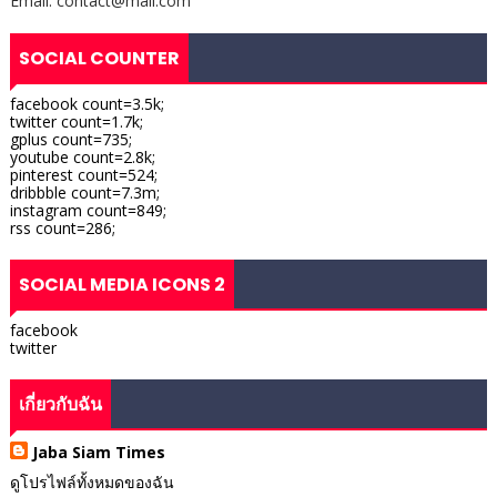
Email: contact@mail.com
SOCIAL COUNTER
facebook count=3.5k;
twitter count=1.7k;
gplus count=735;
youtube count=2.8k;
pinterest count=524;
dribbble count=7.3m;
instagram count=849;
rss count=286;
SOCIAL MEDIA ICONS 2
facebook
twitter
เกี่ยวกับฉัน
Jaba Siam Times
ดูโปรไฟล์ทั้งหมดของฉัน