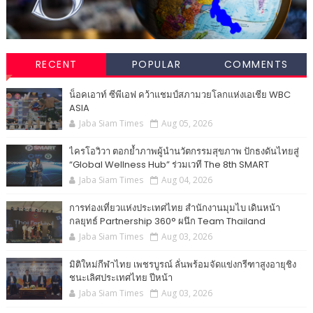
RECENT
POPULAR
COMMENTS
น็อคเอาท์ ซีพีเอฟ คว้าแชมป์สภามวยโลกแห่งเอเชีย WBC
ASIA
Jaba Siam Times
Aug 05, 2026
ไครโอวิวา ตอกย้ำภาพผู้นำนวัตกรรมสุขภาพ ปักธงดันไทยสู่
“Global Wellness Hub” ร่วมเวที The 8th SMART
Jaba Siam Times
Aug 04, 2026
การท่องเที่ยวแห่งประเทศไทย สำนักงานมุมไบ เดินหน้า
กลยุทธ์ Partnership 360° ผนึก Team Thailand
Jaba Siam Times
Aug 03, 2026
มิติใหม่กีฬาไทย เพชรบูรณ์ ลั่นพร้อมจัดแข่งกรีฑาสูงอายุชิง
ชนะเลิศประเทศไทย ปีหน้า
Jaba Siam Times
Aug 03, 2026