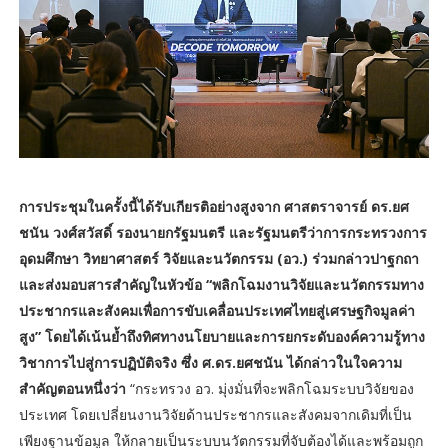
การประชุมในครั้งนี้ได้รับเกียรติอย่างสูงจาก ศาสตราจารย์ ดร.ยศ
ชนัน วงศ์สวัสดิ์ รองนายกรัฐมนตรี และรัฐมนตรีว่าการกระทรวงการ
อุดมศึกษา วิทยาศาสตร์ วิจัยและนวัตกรรม (อว.) ร่วมกล่าวปาฐกถา
และส่งมอบสารสำคัญในหัวข้อ “พลิกโฉมงานวิจัยและนวัตกรรมทาง
ประชากรและสังคมเพื่อการขับเคลื่อนประเทศไทยสู่เศรษฐกิจมูลค่า
สูง” โดยได้เน้นย้ำถึงทิศทางนโยบายและการยกระดับองค์ความรู้ทาง
วิชาการไปสู่การปฏิบัติจริง ซึ่ง ศ.ดร.ยศชนัน ได้กล่าวในใจความ
สำคัญตอนหนึ่งว่า
“กระทรวง อว. มุ่งมั่นที่จะพลิกโฉมระบบวิจัยของ
ประเทศ โดยเปลี่ยนงานวิจัยด้านประชากรและสังคมจากเดิมที่เป็น
เพียงฐานข้อมูล ให้กลายเป็นระบบนวัตกรรมที่จับต้องได้และพร้อมถูก