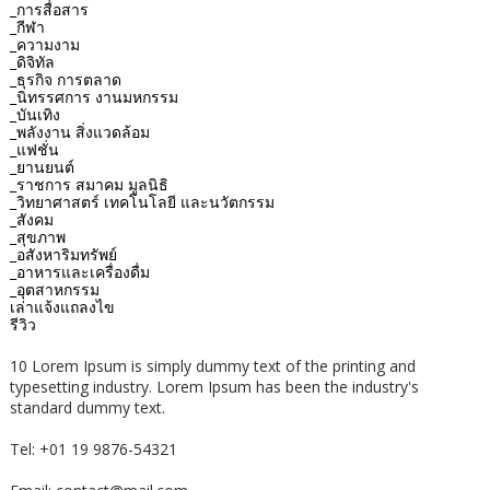
_การสื่อสาร
_กีฬา
_ความงาม
_ดิจิทัล
_ธุรกิจ การตลาด
_นิทรรศการ งานมหกรรม
_บันเทิง
_พลังงาน สิ่งแวดล้อม
_แฟชั่น
_ยานยนต์
_ราชการ สมาคม มูลนิธิ
_วิทยาศาสตร์ เทคโนโลยี และนวัตกรรม
_สังคม
_สุขภาพ
_อสังหาริมทรัพย์
_อาหารและเครื่องดื่ม
_อุตสาหกรรม
เล่าแจ้งแถลงไข
รีวิว
10 Lorem Ipsum is simply dummy text of the printing and
typesetting industry. Lorem Ipsum has been the industry's
standard dummy text.
Tel: +01 19 9876-54321