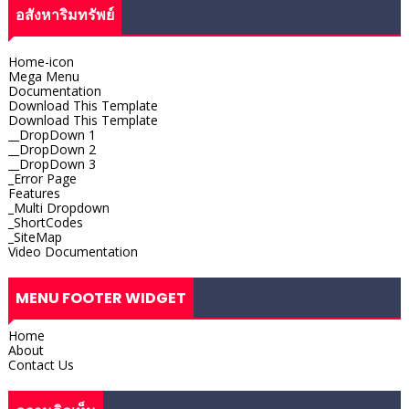
อสังหาริมทรัพย์
Home-icon
Mega Menu
Documentation
Download This Template
Download This Template
__DropDown 1
__DropDown 2
__DropDown 3
_Error Page
Features
_Multi Dropdown
_ShortCodes
_SiteMap
Video Documentation
MENU FOOTER WIDGET
Home
About
Contact Us