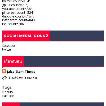
twitter count=1.7k;
gplus count=735;
youtube count=2.8k;
pinterest count=524;
dribbble count=7.3m;
instagram count=849;
rss count=286;
SOCIAL MEDIA ICONS 2
facebook
twitter
เกี่ยวกับฉัน
Jaba Siam Times
ดูโปรไฟล์ทั้งหมดของฉัน
Tags
Beauty
Fashion