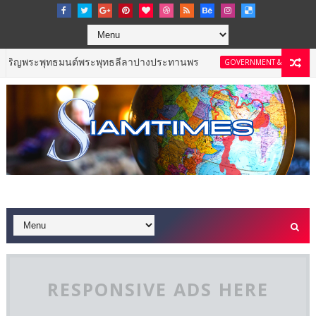
พุทธมนต์พระพุทธลีลาปางประทานพร
ททท. เดินหน้
GOVERNMENT & NPO
RESPONSIVE ADS HERE