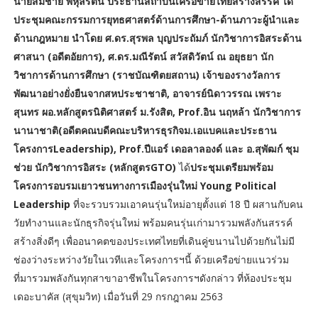
นายสมชาย พหุลรัตน์ ประธานสถาบันเครือข่ายไทยสร้างสรรค์ ได้
ประชุมคณะกรรมการยุทธศาสตร์ด้านการศึกษา-ด้านภาวะผู้นำและ
ด้านกฎหมาย นำโดย ศ.ดร.สุรพล บุญประถัมภ์ นักวิชาการอิสระด้าน
ศาสนา (อดีตอัยการ), ศ.ดร.มณีรัตน์ สวัสดิวัตน์ ณ อยุธยา นัก
วิชาการด้านการศึกษา (ราชบัณฑิตยสถาน) เจ้าของรางวัลการ
พัฒนาอย่างยั่งยืนจากสหประชาชาติ, อาจารย์นิดาวรรณ เพราะ
สุนทร ผอ.หลักสูตรนิติศาสตร์ ม.รังสิต, Prof.อิน นฤหล้า นักวิชาการ
นานาชาติ(อดีตคณบดีคณะบริหารธุรกิจม.เอแบคและประธาน
โครงการLeadership), Prof.ปีแอร์ เดอลาลองด์ และ อ.สุพัฒก์ ชุม
ช่วย นักวิชาการอิสระ (หลักสูตรGTO)
ได้
ประชุมเตรียมพร้อม
โครงการอบรมเยาวชนทางการเมืองรุ่นใหม่ Young Political
Leadership
ที่จะรวบรวมเอาคนรุ่นใหม่อายุตั้งแต่ 18 ปี ผสานกับคน
วัยทำงานและนักธุรกิจรุ่นใหม่ พร้อมคนรุ่นเก่ามารวมพลังกันสรรค์
สร้างสิ่งดีๆ เพื่ออนาคตของประเทศไทยที่เดินคู่ขนานไปด้วยกันไม่มี
ช่องว่างระหว่างวัยในเวทีและโครงการฯนี้ ด้วยเครือข่ายแนวร่วม
ที่มารวมพลังกันทุกสาขาอาชีพในโครงการฯดังกล่าว ที่ห้องประชุม
เดอะบาคัส (สุขุมวิท) เมื่อวันที่ 29 กรกฎาคม 2563