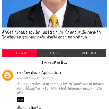
ศึกชิง นายกอบจ.ร้อยเอ็ด เบอร์ 2 มาแรง 'นิรันดร์' ลั่นถึงเวลาพลิก
โฉมร้อยเอ็ด ชูธง พัฒนาจริง ทำจริง ทุกอำเภอ ทุกตำบล
BLOGGER
DISQUS
FACEBOOK
1 ความคิดเห็น:
ประโยชน์ของ Appication
23 มกราคม 2564 เวลา 14:02
เรียนสอบถามสื่อนะครับ สถาบันเครือข่ายไทยสร้างสรรค์ มีอาคาร
สถานที่ตั้งอยู่ที่ไหนครับ ได้มีการจัดตั้งให้ถูกต้องตามกฎหมายใด
ครับ
ตอบ
เพิ่มความคิดเห็น