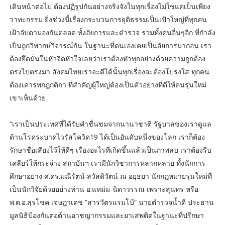
เดินหน้าต่อไป ต้องปฏิรูปกันอย่างจริงจังในทุกเรื่องไม่ใช่แค่เป็นเพียง
วาทะกรรม ยิ่งช่วงนี้เรื่องกระบวนการยุติธรรมเป็นเป้าใหญ่ที่ทุกคน
เฝ้าจับตามองกันตลอด ทั้งอัยการและตำรวจ รวมทั้งคนอื่นๆอีก ที่กำลัง
เป็นถูกวิพากษ์วิจารณ์กัน ในฐานะที่ตนเองเคยเป็นอัยการมาก่อน เรา
ต้องยึดมั่นในหัวจิตหัวใจเลยว่าเราต้องทำทุกอย่างด้วยความถูกต้อง
ตรงไปตรงมา สังคมไทยเราจะดีได้นั้นทุกเรื่องจะต้องโปร่งใส ทุกคน
ต้องเคารพกฎกติกา ที่สำคัญผู้ใหญ่ต้องเป็นตัวอย่างที่ดีให้คนรุ่นใหม่
เขาเห็นด้วย
“เราเป็นประเทศที่ได้รับคำชื่นชมจากนานาชาติ รัฐบาลของเราดูแล
ด้านโรคระบาดไวรัสโควิด19 ได้เป็นอันดับหนึ่งของโลก เราก็ต้อง
รักษาชื่อเสียงไว้ให้ดีๆ เรื่องอะไรที่เกิดขึ้นแล้วเป็นภาพลบ เราต้องรีบ
เคลียร์ให้กระจ่าง สถาบันฯ เรามีนักวิชาการหลากหลาย ทั้งนักการ
ศึกษาอย่าง ศ.ดร.มณีรัตน์ สวัสดิวัตน์ ณ อยุธยา นักกฎหมายรุ่นใหม่ที่
เป็นนักวิจัยด้วยอย่างท่าน อ.แหม่ม-นิดาวรรณ เพราะสุนทร หรือ
พ.ต.อ.สุรโชค เจษฎาเดช ”สารวัตรแรมโบ้” นายตำรวจน้ำดี ประธาน
มูลนิธิป้องกันต่อต้านอาชญากรรมและยาเสพติดในฐานะที่ปรึกษา