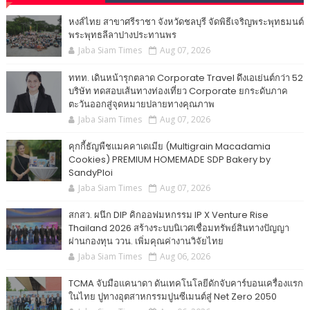
หงส์ไทย สาขาศรีราชา จังหวัดชลบุรี จัดพิธีเจริญพระพุทธมนต์
พระพุทธลีลาปางประทานพร
Jaba Siam Times
Aug 07, 2026
ททท. เดินหน้ารุกตลาด Corporate Travel ดึงเอเย่นต์กว่า 52
บริษัท ทดสอบเส้นทางท่องเที่ยว Corporate ยกระดับภาค
ตะวันออกสู่จุดหมายปลายทางคุณภาพ
Jaba Siam Times
Aug 07, 2026
คุกกี้ธัญพืชแมคคาเดเมีย (Multigrain Macadamia
Cookies) PREMIUM HOMEMADE SDP Bakery by
SandyPloi
Jaba Siam Times
Aug 07, 2026
สกสว. ผนึก DIP คิกออฟมหกรรม IP X Venture Rise
Thailand 2026 สร้างระบบนิเวศเชื่อมทรัพย์สินทางปัญญา
ผ่านกองทุน ววน. เพิ่มคุณค่างานวิจัยไทย
Jaba Siam Times
Aug 06, 2026
TCMA จับมือแคนาดา ดันเทคโนโลยีดักจับคาร์บอนเครื่องแรก
ในไทย ปูทางอุตสาหกรรมปูนซีเมนต์สู่ Net Zero 2050