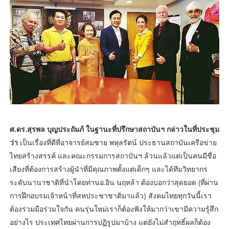
ศ.ดร.สุรพล บุญประถัมภ์ ในฐานะที่ปรึกษาสถาบันฯ กล่าวในที่ประชุม
ว่า
เป็นเรื่องที่ดีที่อาจารย์สมชาย พหุลรัตน์ ประธานสถาบันเครือข่าย
ไทยสร้างสรรค์ และคณะกรรมการสถาบันฯ ล้วนแล้วแต่เป็นคนมีชื่อ
เสียงที่ต้องการสร้างผู้นำที่มีคุณภาพตั้งแต่เด็กๆ และได้ทีมวิทยากร
ระดับนานาชาติที่นำโดยท่านอ.อิน นฤหล้า ต้องบอกว่าสุดยอด (ที่ผ่าน
การฝึกอบรมเจ้าหน้าที่สหประชาชาติมาแล้ว) สังคมไทยทุกวันนี้เรา
ต้องร่วมมือร่วมใจกัน คนรุ่นใหม่เราก็ต้องฟังให้มากว่าเขามีความรู้สึก
อย่างไร ประเทศไทยผ่านการปฏิรูปมาบ้าง แต่ยังไม่สำฤทธิ์ผลก็ต้อง