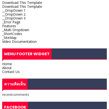
Download This Template
Download This Template
__DropDown 1
__DropDown 2
__DropDown 3
_Error Page
Features
_Multi Dropdown
_ShortCodes
_SiteMap
Video Documentation
MENU FOOTER WIDGET
Home
About
Contact Us
ความคิดเห็น
recentcomments
FACEBOOK