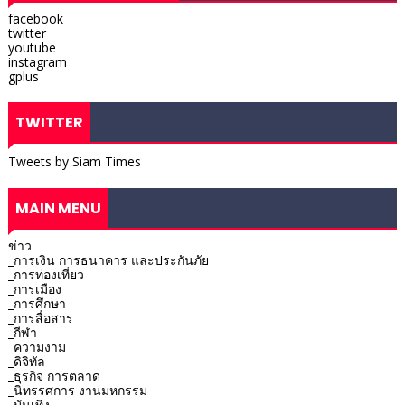
facebook
twitter
youtube
instagram
gplus
TWITTER
Tweets by Siam Times
MAIN MENU
ข่าว
_การเงิน การธนาคาร และประกันภัย
_การท่องเที่ยว
_การเมือง
_การศึกษา
_การสื่อสาร
_กีฬา
_ความงาม
_ดิจิทัล
_ธุรกิจ การตลาด
_นิทรรศการ งานมหกรรม
_บันเทิง