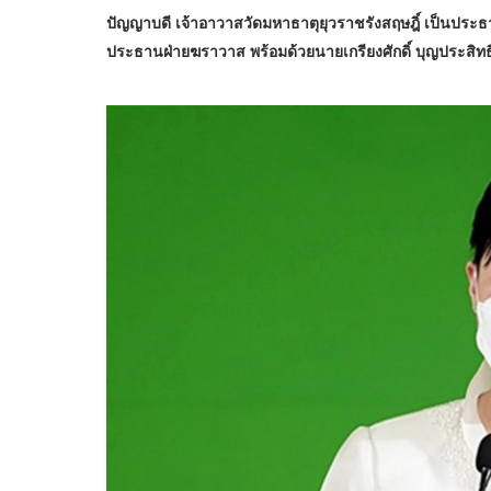
ปัญญาบดี เจ้าอาวาสวัดมหาธาตุยุวราชรังสฤษฎิ์ เป็นประ
ประธานฝ่ายฆราวาส พร้อมด้วยนายเกรียงศักดิ์ บุญประสิทธ