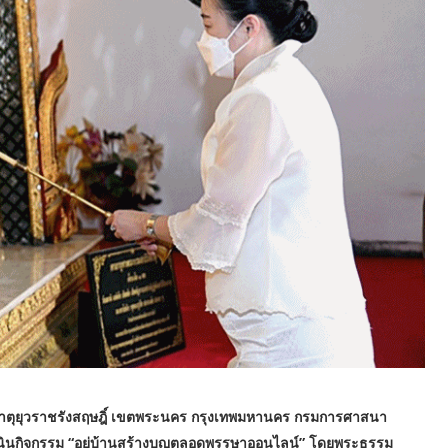
หาธาตุยุวราชรังสฤษฎิ์ เขตพระนคร กรุงเทพมหานคร กรมการศาสนา
ินกิจกรรม “อยู่บ้านสร้างบุญตลอดพรรษาออนไลน์” โดยพระธรรม