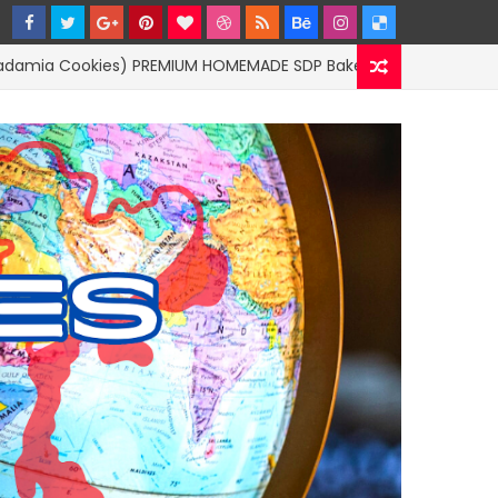
ies) PREMIUM HOMEMADE SDP Bakery by SandyPloi
BUSIN