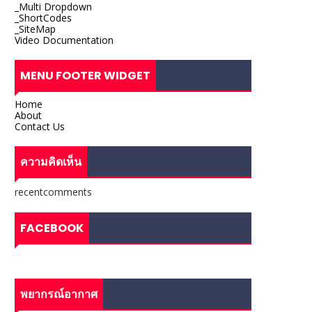
_Multi Dropdown
_ShortCodes
_SiteMap
Video Documentation
MENU FOOTER WIDGET
Home
About
Contact Us
ความคิดเห็น
recentcomments
FACEBOOK
พยากรณ์อากาศ