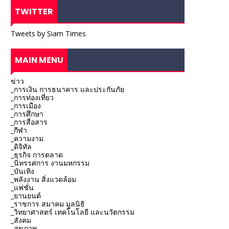
TWITTER
Tweets by Siam Times
MAIN MENU
ข่าว
_การเงิน การธนาคาร และประกันภัย
_การท่องเที่ยว
_การเมือง
_การศึกษา
_การสื่อสาร
_กีฬา
_ความงาม
_ดิจิทัล
_ธุรกิจ การตลาด
_นิทรรศการ งานมหกรรม
_บันเทิง
_พลังงาน สิ่งแวดล้อม
_แฟชั่น
_ยานยนต์
_ราชการ สมาคม มูลนิธิ
_วิทยาศาสตร์ เทคโนโลยี และนวัตกรรม
_สังคม
_สุขภาพ