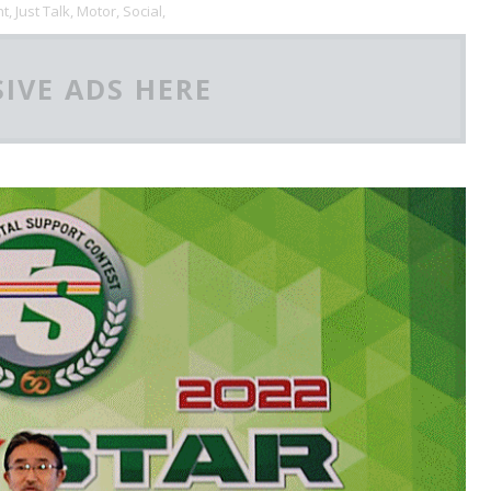
t,
Just Talk,
Motor,
Social,
IVE ADS HERE