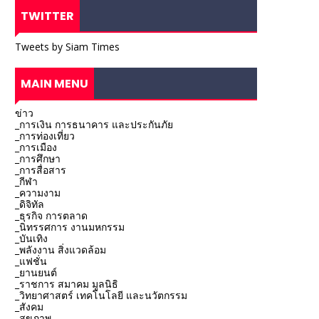
TWITTER
Tweets by Siam Times
MAIN MENU
ข่าว
_การเงิน การธนาคาร และประกันภัย
_การท่องเที่ยว
_การเมือง
_การศึกษา
_การสื่อสาร
_กีฬา
_ความงาม
_ดิจิทัล
_ธุรกิจ การตลาด
_นิทรรศการ งานมหกรรม
_บันเทิง
_พลังงาน สิ่งแวดล้อม
_แฟชั่น
_ยานยนต์
_ราชการ สมาคม มูลนิธิ
_วิทยาศาสตร์ เทคโนโลยี และนวัตกรรม
_สังคม
_สุขภาพ