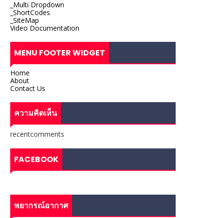
_Multi Dropdown
_ShortCodes
_SiteMap
Video Documentation
MENU FOOTER WIDGET
Home
About
Contact Us
ความคิดเห็น
recentcomments
FACEBOOK
พยากรณ์อากาศ