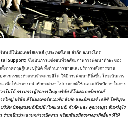
 บริษัท ฮีโน่มอเตอร์สเซลส์ (ประเทศไทย) จำกัด อ.บางไทร
Total Support)
ซึ่งเป็นการแข่งขันที่วัดศักยภาพการพัฒนาทักษะของ
ทั้งภาคทฤษฎีและปฏิบัติ ทั้งด้านการขายและบริการหลังการขาย
งบุคลากรของตัวแทนจำหน่ายฮีโน่ ให้มีการพัฒนาดียิ่งขึ้น โดยเน้นการ
องเจอ เพื่อให้สามารถนำทักษะต่างๆ ไปประยุกต์ใช้ และแก้ไขปัญหาในการ
 อิวาโมโต้ กรรมการผู้จัดการใหญ่ บริษัท ฮีโน่มอเตอร์สเซลส์
รใหญ่ บริษัท ฮีโน่มอเตอร์ส เอเชีย จำกัด และมิสเตอร์ เคอิชิ โยชิมุระ
ริษัท มิตซุยแอนด์คัมปนี (ไทยแลนด์) จำกัด และ คุณเจษฎา จันทร์อุไร
วมเป็นประธานกล่าวเปิดงาน พร้อมพันธมิตรทางธุรกิจอื่นๆ ที่ให้