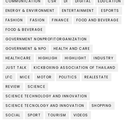
COMMUNICATION
CSR
DI
DIGITAL
EDUCATION
ENERGY & ENVIRONMENT
ENTERTAINMENT
ESPORTS
FASHION
FASION
FINANCE
FOOD AND BEVERAGE
FOOD & BEVERAGE
GOVERNMENT NONPROFITORGANIZATION
GOVERNMENT & NPO
HEALTH AND CARE
HEALTHCARE
HIGHLIGH
HIGHLIGHT
INDUSTRY
JUST TALK
KICKBOXING ASSOCIATION OF THAILAND
LFC
MICE
MOTOR
POLITICS
REALESTATE
REVIEW
SCIENCE
SCIENCE TECHNOLOGY AND INNOVATION
SCIENCE TECNOLOGY AND INNOVATION
SHOPPING
SOCIAL
SPORT
TOURISM
VIDEOS