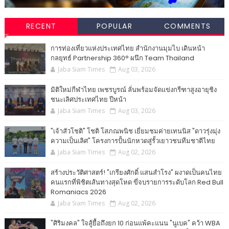
RECENT
POPULAR
COMMENTS
การท่องเที่ยวแห่งประเทศไทย สำนักงานมุมไบ เดินหน้า
กลยุทธ์ Partnership 360° ผนึก Team Thailand
Jaba Siam Times
Aug 03, 2026
มิติใหม่กีฬาไทย เพชรบูรณ์ ลั่นพร้อมจัดแข่งกรีฑาสูงอายุชิง
ชนะเลิศประเทศไทย ปีหน้า
Jaba Siam Times
Aug 03, 2026
"เจ้าสัวโชติ" โชติ โสภณพนิช เยี่ยมชมค่ายเทนนิส "ดาวรุ่งมุ่ง
ความเป็นเลิศ" โครงการปั้นนักหวดสู่รั้วเยาวชนทีมชาติไทย
Jaba Siam Times
Aug 02, 2026
​สร้างประวัติศาสตร์! "เกรียงศักดิ์ แสนสำโรง" ผงาดเป็นคนไทย
คนแรกที่พิชิตเส้นทางสุดโหด ขี่จบรายการระดับโลก Red Bull
Romaniacs 2026
Jaba Siam Times
Aug 02, 2026
"ศิริมงคล" ใจสู้ยื้อถึงยก 10 ก่อนแพ้คะแนน "นูเบค" คว้า WBA