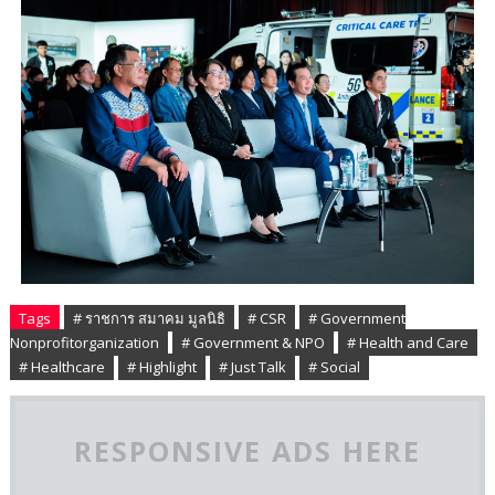
Tags
# ราชการ สมาคม มูลนิธิ
# CSR
# Government
Nonprofitorganization
# Government & NPO
# Health and Care
# Healthcare
# Highlight
# Just Talk
# Social
RESPONSIVE ADS HERE