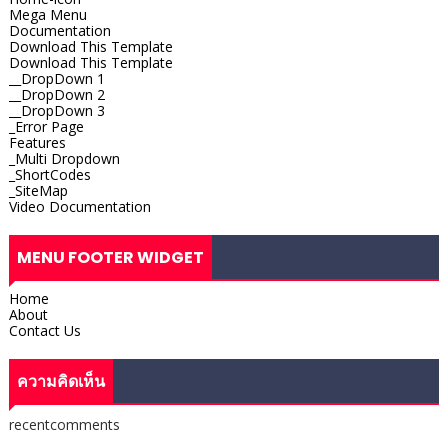
Mega Menu
Documentation
Download This Template
Download This Template
__DropDown 1
__DropDown 2
__DropDown 3
_Error Page
Features
_Multi Dropdown
_ShortCodes
_SiteMap
Video Documentation
MENU FOOTER WIDGET
Home
About
Contact Us
ความคิดเห็น
recentcomments