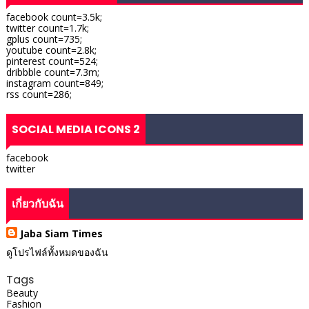
facebook count=3.5k;
twitter count=1.7k;
gplus count=735;
youtube count=2.8k;
pinterest count=524;
dribbble count=7.3m;
instagram count=849;
rss count=286;
SOCIAL MEDIA ICONS 2
facebook
twitter
เกี่ยวกับฉัน
Jaba Siam Times
ดูโปรไฟล์ทั้งหมดของฉัน
Tags
Beauty
Fashion