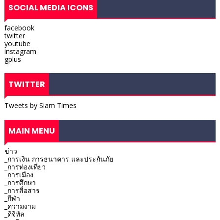
SOCIAL MEDIA ICONS
facebook
twitter
youtube
instagram
gplus
TWITTER
Tweets by Siam Times
MAIN MENU
ข่าว
_การเงิน การธนาคาร และประกันภัย
_การท่องเที่ยว
_การเมือง
_การศึกษา
_การสื่อสาร
_กีฬา
_ความงาม
_ดิจิทัล