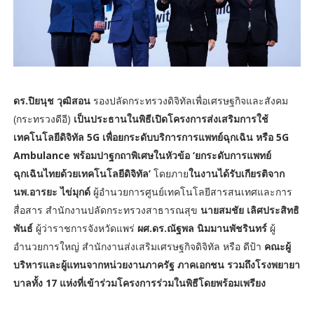
ดร.ปิยนุช วุฒิสอน
รองปลัดกระทรวงดิจิทัลเพื่อเศรษฐกิจและสังคม
(กระทรวงดีอี)
เป็นประธานในพิธีเปิดโครงการส่งเสริมการใช้
เทคโนโลยีดิจิทัล 5G เพื่อยกระดับบริการการแพทย์ฉุกเฉิน หรือ 5G
Ambulance พร้อมปาฐกถาพิเศษในหัวข้อ ‘ยกระดับการแพทย์
ฉุกเฉินไทยด้วยเทคโนโลยีดิจิทัล’
โดยภาย
ในงานได้รับเกียรติจาก
นพ.อารยะ ไข่มุกด์
ผู้อำนวยการศูนย์เทคโนโลยีสารสนเทศและการ
สื่อสาร สำนักงานปลัดกระทรวงสาธารณสุข
นายสมชัย เลิศประสิทธิ
พันธ์
ผู้ว่าราชการจังหวัดแพร่
ผศ.ดร.ณัฐพล นิมมานพัชรินทร์
ผู้
อำนวยการใหญ่ สำนักงานส่งเสริมเศรษฐกิจดิจิทัล หรือ ดีป้า
คณะผู้
บริหารและผู้แทนจากหน่วยงานภาครัฐ ภาคเอกชน รวมถึงโรงพยายา
บาลทั้ง 17 แห่งที่เข้าร่วมโครงการร่วมในพิธีโดยพร้อมเพรียง