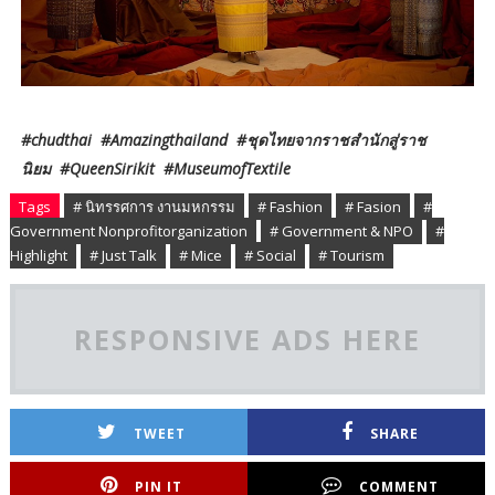
#chudthai #Amazingthailand #ชุดไทยจากราชสำนักสู่ราช
นิยม #QueenSirikit #MuseumofTextile
Tags
# นิทรรศการ งานมหกรรม
# Fashion
# Fasion
#
Government Nonprofitorganization
# Government & NPO
#
Highlight
# Just Talk
# Mice
# Social
# Tourism
RESPONSIVE ADS HERE
TWEET
SHARE
PIN IT
COMMENT