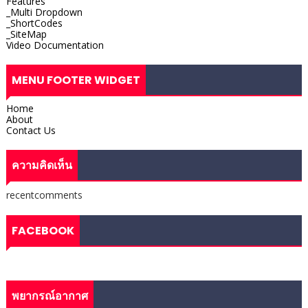
Features
_Multi Dropdown
_ShortCodes
_SiteMap
Video Documentation
MENU FOOTER WIDGET
Home
About
Contact Us
ความคิดเห็น
recentcomments
FACEBOOK
พยากรณ์อากาศ