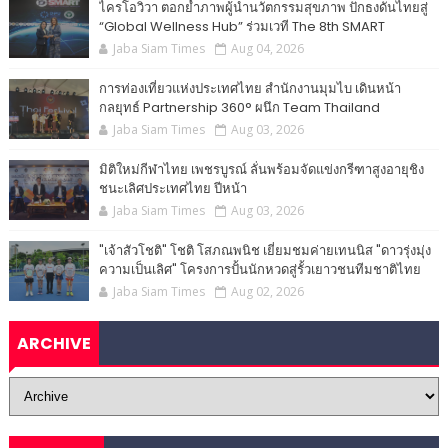
ไครโอวิวา ตอกย้ำภาพผู้นำนวัตกรรมสุขภาพ ปักธงดันไทยสู่
“Global Wellness Hub” ร่วมเวที The 8th SMART
Jaba Siam Times
Aug 04, 2026
การท่องเที่ยวแห่งประเทศไทย สำนักงานมุมไบ เดินหน้า
กลยุทธ์ Partnership 360° ผนึก Team Thailand
Jaba Siam Times
Aug 03, 2026
มิติใหม่กีฬาไทย เพชรบูรณ์ ลั่นพร้อมจัดแข่งกรีฑาสูงอายุชิง
ชนะเลิศประเทศไทย ปีหน้า
Jaba Siam Times
Aug 03, 2026
"เจ้าสัวโชติ" โชติ โสภณพนิช เยี่ยมชมค่ายเทนนิส "ดาวรุ่งมุ่ง
ความเป็นเลิศ" โครงการปั้นนักหวดสู่รั้วเยาวชนทีมชาติไทย
Jaba Siam Times
Aug 02, 2026
ARCHIVE