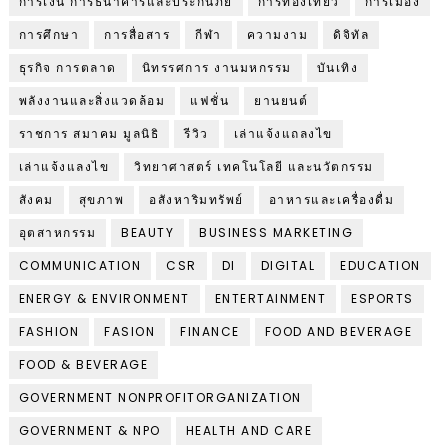
การเงิน การธนาคารและประกันภัย
การท่องเที่ยว
การเมือง
การศึกษา
การสื่อสาร
กีฬา
ความงาม
ดิจิทัล
ธุรกิจ การตลาด
นิทรรศการ งานมหกรรม
บันเทิง
พลังงานและสิ่งแวดล้อม
แฟชั่น
ยานยนต์
ราชการ สมาคม มูลนิธิ
รีวิว
เล่าแจ้งแถลงไข
เล่าแจ้งแลงไข
วิทยาศาสตร์ เทคโนโลยี และนวัตกรรม
สังคม
สุขภาพ
อสังหาริมทรัพย์
อาหารและเครื่องดื่ม
อุตสาหกรรม
BEAUTY
BUSINESS MARKETING
COMMUNICATION
CSR
DI
DIGITAL
EDUCATION
ENERGY & ENVIRONMENT
ENTERTAINMENT
ESPORTS
FASHION
FASION
FINANCE
FOOD AND BEVERAGE
FOOD & BEVERAGE
GOVERNMENT NONPROFITORGANIZATION
GOVERNMENT & NPO
HEALTH AND CARE